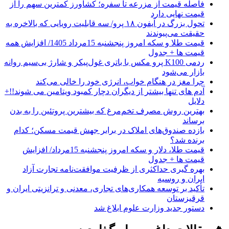
فاصله قیمت از مزرعه تا سفره؛ کشاورز کمترین سهم را از
قیمت نهایی دارد
تحول بزرگ در آیفون ۱۸ پرو/ سه قابلیت رویایی که بالاخره به
حقیقت می‌پیوندند
قیمت طلا و سکه امروز پنجشنبه 15مرداد 1405/ افزایش همه
قیمت ها + جدول
ردمی K100 پرو مکس با باتری غول‌پیکر و شارژ بی‌سیم روانه
بازار می‌شود
چرا مغز در هنگام خواب، انرژی خود را خالی می‌کند
آدم های تنها بیشتر از دیگران دچار کمبود ویتامین می شوند!!+
دلایل
بهترین روش مصرف تخم‌مرغ که بیشترین پروتئین را به بدن
برساند
بازده صندوق‌های املاک در برابر جهش قیمت مسکن؛ کدام
برنده شد؟
قیمت طلا، دلار و سکه امروز پنجشنبه 15مرداد/ افزایش
قیمت ها + جدول
بهره گیری حداکثری از ظرفیت موافقت‌نامه تجارت آزاد
ایران و روسیه
تأکید بر توسعه همکاری‌های تجاری، معدنی و ترانزیتی ایران و
قرقیزستان
دستور جدید وزارت علوم ابلاغ شد