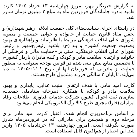
به گزارش خبرنگار مهر، امروز چهارشنبه ۱۳ خرداد ۱۴۰۵ کارت
«امید مادر» جاماندگان فروردین ماه به مبلغ ۲ میلیون تومان شارژ
شد.
در راستای اجرای سیاست‌های کلی جمعیت ابلاغی رهبر شهید(ره) و
تحقق مفاد قانون حمایت از خانواده و جوانی جمعیت و مصوبه
شورای عالی انقلاب فرهنگی مرتبط با «الزامات و راهکارهای بهبود
وضعیت جمعیت کشور» و بند (ج) ابلاغیه رئیس‌جمهور و رئیس
شورای عالی انقلاب فرهنگی، مبنی بر «حمایت مالی و فرهنگی از
خانواده و ارتقای سلامت مادر و کودک و کلیه مادران باردار کشور»،
با تخصیص منابع پیش بینی شده در قوانین بودجه سنواتی، به منظور
حمایت از مادرانی که فرزندان آنها از تاریخ ۱۴۰۵/۰۱/۰۱ به دنیا
می‌آیند، تا پایان ۲ سالگی فرزند مشمول طرح هستند.
کارت امید مادر، با هدف ارتقای امنیت غذایی، پایداری و بهبود
سلامت مادر و کودک، با همکاری دبیرخانه ستادملی جمعیت،
سازمان ثبت احوال کشور، شرکت خدمات فناوری اطلاعات رفاه
ایرانیان (فارا) مجری طرح کالابرگ الکترونیکی انجام می‌شود.
بر اساس برنامه‌ریزی انجام شده، اعتبار کارت امید مادر برای
مرحله دوم و همچنین برای مادرانی که در فروردین‌ماه شارژ
صورت نگرفته است، امروز چهارشنبه ۱۳ خردادماه ۱۴۰۵ واریز
شد. این اعتبار از هم‌اکنون قابل استفاده است..