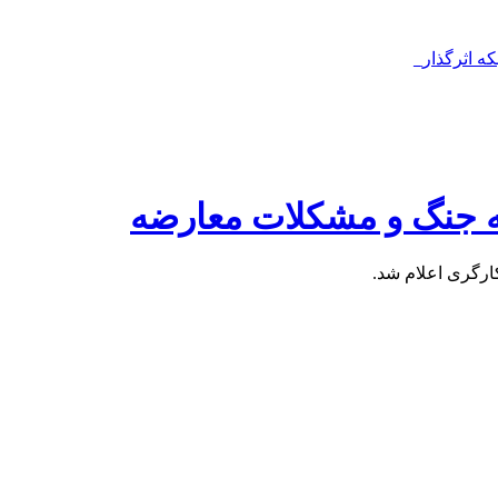
‌ اثرگذار_
ه جنگ و مشکلات معارضه