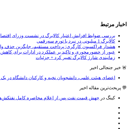
اخبار مرتبط
بررسی ضوابط افزایش اعتبار کالابرگ در نشست وزرای اقتصاد 
کالابرگ 1 میلیونی در نبرد با تورم سه‌رقمی
هشدار فراکسیون کارگری: پرداخت مستقیم، جایگزین حذف وا
عبور از حضورمحوری و تاکید بر عملکرد در ادارات برای کاهش ن
زمانبندی شارژ کالابرگ تغییر کرد + جزئیات
🚨 خبر جنجالی اخیر
اعضای هیئت علمی، دانشجویان نخبه و کارکنان دانشگاه در یک ش
💬 پربحث‌ترین مقاله اخیر
کینگ
در
جهش قیمت نفت پس از اعلام محاصره کامل نفتکش‌های