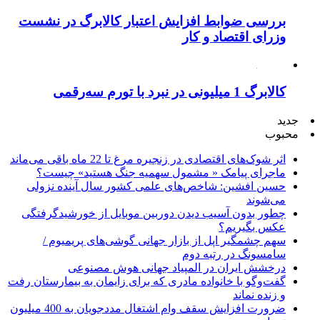
بررسی ضوابط افزایش اعتبار کالابرگ در نشست
وزرای اقتصاد و کار
کالابرگ 1 میلیونی در نبرد با تورم سه‌رقمی
جدید
محبوب
اثر شوک‌های اقتصادی در زنجیره مرغ تا 22 ماه باقی می‌ماند
ماجرای پیامک « مشمول سهمیه جنگ هستید» چیست؟
حسین افشین: شاخص‌های علمی کشور سال آینده نزولی
می‌شوند
چطور بدون آسیب دیدن دوربین موبایل از خورشیدگرفتگی
عکس بگیریم؟
سهم چشمگیر اپل از بازار جهانی گوشی‌های پریمیوم /
سامسونگ در رتبه دوم
درخشش ایران در المپیاد جهانی هوش مصنوعی
گفت‌وگو با خانواده مادری که برای زایمان به بیمارستان رفت
و زنده نماند
ضرورت افزایش سقف وام اشتغال مددجویان به 400 میلیون