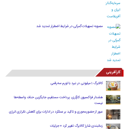
مصوبه تسهیلات گمرکی در شرایط اضطرار تمدید شد
کارآفرینی
کالابرگ 1 میلیونی در نبرد با تورم سه‌رقمی
هشدار فراکسیون کارگری: پرداخت مستقیم، جایگزین حذف واسطه‌ها
نیست
عبور از حضورمحوری و تاکید بر عملکرد در ادارات برای کاهش ناترازی انرژی
زمانبندی شارژ کالابرگ تغییر کرد + جزئیات