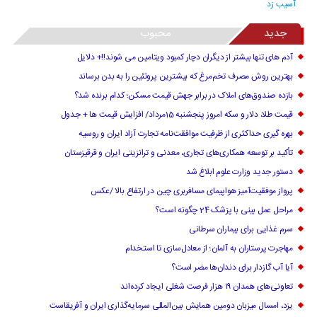
جدید
محبوب
آدم های تنها بیشتر از دیگران دچار کمبود ویتامین می شوند!!+ دلایل
بهترین روش مصرف تخم‌مرغ که بیشترین پروتئین را به بدن برساند
بازده صندوق‌های املاک در برابر جهش قیمت مسکن؛ کدام برنده شد؟
قیمت طلا، دلار و سکه امروز پنجشنبه 15مرداد/ افزایش قیمت ها + جدول
بهره گیری حداکثری از ظرفیت موافقت‌نامه تجارت آزاد ایران و روسیه
تأکید بر توسعه همکاری‌های تجاری، معدنی و ترانزیتی ایران و قرقیزستان
دستور جدید وزارت علوم ابلاغ شد
پرواز موفقیت‌آمیز هواپیمای مسافربری چین در ارتفاع بالا /عکس
مراحل عمل بینی با پزشک 24 چگونه است؟
سرم غذایی برای بیماران سرطانی
مهاجرت پرستاران به آلمان؛ از معادل‌سازی تا استخدام
آیا آب گازدار برای دندان‌ها مضر است؟
تعاونی‌های همدان ۱۹ هزار فرصت شغلی ایجاد کرده‌اند
یزد، امسال میزبان دومین همایش بین‌المللی سرمایه‌گذاری ایران و آفریقاست