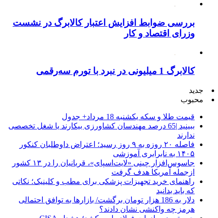
بررسی ضوابط افزایش اعتبار کالابرگ در نشست
وزرای اقتصاد و کار
کالابرگ 1 میلیونی در نبرد با تورم سه‌رقمی
جدید
محبوب
قیمت طلا و سکه یکشنبه 18 مرداد+ جدول
ببینید |65 درصد مهندسان کشاورزی بیکارند یا شغل تخصصی
ندارند
فاصله ۲۰ روزه به ۹ روز رسید؛ اعتراض داوطلبان کنکور
۱۴۰۵ به نابرابری آموزشی
جاسوس‌افزار چینی «لایت‌اسپای»، قربانیان را در ۱۳ کشور
ازجمله آمریکا هدف گرفت
راهنمای خرید تجهیزات پزشکی برای مطب و کلینیک؛ نکاتی
که باید بدانید
دلار به 186 هزار تومان برگشت/ بازارها به توافق احتمالی
هرمز چه واکنشی نشان دادند؟