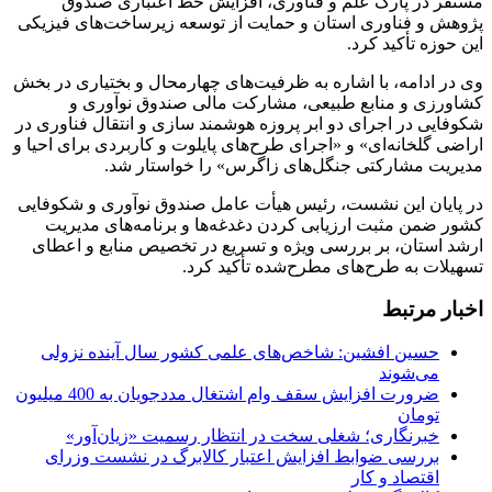
مستقر در پارک علم و فناوری، افزایش خط اعتباری صندوق
پژوهش و فناوری استان و حمایت از توسعه زیرساخت‌های فیزیکی
این حوزه تأکید کرد.
وی در ادامه، با اشاره به ظرفیت‌های چهارمحال و بختیاری در بخش
کشاورزی و منابع طبیعی، مشارکت مالی صندوق نوآوری و
شکوفایی در اجرای دو ابر پروزه هوشمند سازی و انتقال فناوری در
اراضی گلخانه‌ای» و «اجرای طرح‌های پایلوت و کاربردی برای احیا و
مدیریت مشارکتی جنگل‌های زاگرس» را خواستار شد.
در پایان این نشست، رئیس هیأت عامل صندوق نوآوری و شکوفایی
کشور ضمن مثبت ارزیابی کردن دغدغه‌ها و برنامه‌های مدیریت
ارشد استان، بر بررسی ویژه و تسریع در تخصیص منابع و اعطای
تسهیلات به طرح‌های مطرح‌شده تأکید کرد.
اخبار مرتبط
حسین افشین: شاخص‌های علمی کشور سال آینده نزولی
می‌شوند
ضرورت افزایش سقف وام اشتغال مددجویان به 400 میلیون
تومان
خبرنگاری؛ شغلی سخت در انتظار رسمیت «زیان‌آور»
بررسی ضوابط افزایش اعتبار کالابرگ در نشست وزرای
اقتصاد و کار