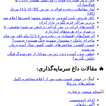
چین ترمز صادرات فولاد را می‌کشد؛ هشدار CISA به
فولادسازان
آمار معاملات زنجیره فولاد در بورس کالا؛ 10 تا 14 مرداد
1405
آغاز فروش بلیت اتوبوس به مقصد مشهد| قیمت‌ها اعلام شد
برترین مراکز خرید لگو در بازار ایران
کانتینرهای ایرانی در بندر کراچی ترخیص می‌شود| تخفیف ۸۰
درصدی برای هزینه‌های انبارداری
اثر شوک‌های اقتصادی در زنجیره مرغ تا 22 ماه باقی می‌ماند
ماجرای پیامک « مشمول سهمیه جنگ هستید» چیست؟
حسین افشین: شاخص‌های علمی کشور سال آینده نزولی
می‌شوند
چطور بدون آسیب دیدن دوربین موبایل از خورشیدگرفتگی
عکس بگیریم؟
🔥 مقالات داغ سرمایه‌گذاری:
کینگ
در
جهش قیمت نفت پس از اعلام محاصره کامل
نفتکش‌های ونزوئلا
ای‌اِی اینوستمنت
آگهی تبلیغاتی