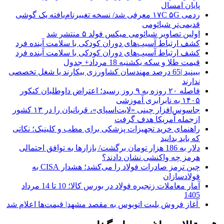
ردمی ۱۷C ۵G معرفی شد/ نسخه تغییرنام‌یافته یک گوشی
قدیمی‌تر شیائومی
اولین تصاویر شیائومی میکس فولد ۵ منتشر شد
کشف ارتباط آسیب‌های دوران کودکی با سلامت آینده فرد
کشف ارتباط آسیب‌های دوران کودکی با سلامت آینده فرد
قیمت طلا و سکه یکشنبه 18 مرداد+ جدول
ببینید |65 درصد مهندسان کشاورزی بیکارند یا شغل تخصصی
ندارند
فاصله ۲۰ روزه به ۹ روز رسید؛ اعتراض داوطلبان کنکور
۱۴۰۵ به نابرابری آموزشی
جاسوس‌افزار چینی «لایت‌اسپای»، قربانیان را در ۱۳ کشور
ازجمله آمریکا هدف گرفت
راهنمای خرید تجهیزات پزشکی برای مطب و کلینیک؛ نکاتی
که باید بدانید
دلار به 186 هزار تومان برگشت/ بازارها به توافق احتمالی
هرمز چه واکنشی نشان دادند؟
چین ترمز صادرات فولاد را می‌کشد؛ هشدار CISA به
فولادسازان
آمار معاملات زنجیره فولاد در بورس کالا؛ 10 تا 14 مرداد
1405
آغاز فروش بلیت اتوبوس به مقصد مشهد| قیمت‌ها اعلام شد
🔥 مقالات داغ سرمایه‌گذاری: