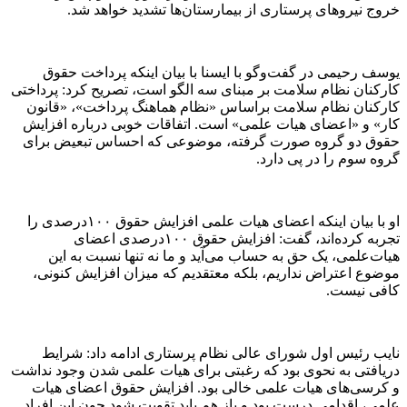
یوسف رحیمی در گفت‌وگو با ایسنا با بیان اینکه پرداخت حقوق
کارکنان نظام سلامت بر مبنای سه الگو است، تصریح کرد: پرداختی
کارکنان نظام سلامت براساس «نظام هماهنگ پرداخت»، «قانون
کار» و «اعضای هیات علمی» است. اتفاقات خوبی درباره افزایش
حقوق دو گروه صورت گرفته، موضوعی که احساس تبعیض برای
گروه سوم را در پی دارد.
او با بیان اینکه اعضای هیات علمی افزایش حقوق ۱۰۰درصدی را
تجربه کرده‌اند، گفت: افزایش حقوق ۱۰۰درصدی اعضای
هیات‌علمی، یک حق به حساب می‌آید و ما نه تنها نسبت به این
موضوع اعتراض نداریم، بلکه معتقدیم که میزان افزایش کنونی،
کافی نیست.
نایب‌ رئیس اول شورای عالی نظام پرستاری ادامه داد: شرایط
دریافتی به نحوی بود که رغبتی برای هیات علمی شدن وجود نداشت
و کرسی‌های هیات علمی خالی بود. افزایش حقوق اعضای هیات
علمی، اقدامی درست بود و باز هم باید تقویت شود چون این افراد
عمر خود را در حوزه آموزش و پژوهش صرف‌ کرده‌اند.