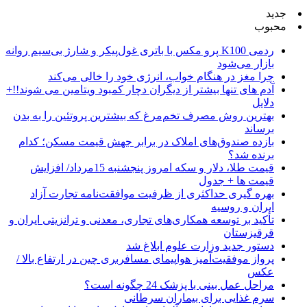
جدید
محبوب
ردمی K100 پرو مکس با باتری غول‌پیکر و شارژ بی‌سیم روانه
بازار می‌شود
چرا مغز در هنگام خواب، انرژی خود را خالی می‌کند
آدم های تنها بیشتر از دیگران دچار کمبود ویتامین می شوند!!+
دلایل
بهترین روش مصرف تخم‌مرغ که بیشترین پروتئین را به بدن
برساند
بازده صندوق‌های املاک در برابر جهش قیمت مسکن؛ کدام
برنده شد؟
قیمت طلا، دلار و سکه امروز پنجشنبه 15مرداد/ افزایش
قیمت ها + جدول
بهره گیری حداکثری از ظرفیت موافقت‌نامه تجارت آزاد
ایران و روسیه
تأکید بر توسعه همکاری‌های تجاری، معدنی و ترانزیتی ایران و
قرقیزستان
دستور جدید وزارت علوم ابلاغ شد
پرواز موفقیت‌آمیز هواپیمای مسافربری چین در ارتفاع بالا /
عکس
مراحل عمل بینی با پزشک 24 چگونه است؟
سرم غذایی برای بیماران سرطانی