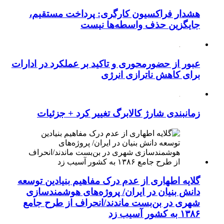
هشدار فراکسیون کارگری: پرداخت مستقیم،
جایگزین حذف واسطه‌ها نیست
عبور از حضورمحوری و تاکید بر عملکرد در ادارات
برای کاهش ناترازی انرژی
زمانبندی شارژ کالابرگ تغییر کرد + جزئیات
گلایه اطهاری از عدم درک مفاهیم بنیادین توسعه
دانش بنیان در ایران/ پروژه‌های هوشمندسازی
شهری در بن‌بست ماندند/انحراف از طرح جامع
۱۳۸۶ به کشور آسیب زد