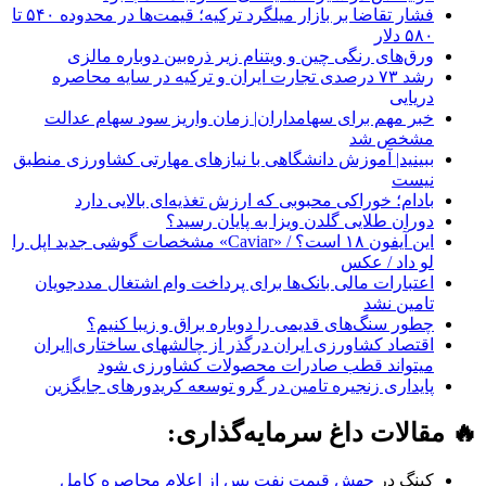
فشار تقاضا بر بازار میلگرد ترکیه؛ قیمت‌ها در محدوده ۵۴۰ تا
۵۸۰ دلار
ورق‌های رنگی چین و ویتنام زیر ذره‌بین دوباره مالزی
رشد ۷۳ درصدی تجارت ایران و ترکیه در سایه محاصره
دریایی
خبر مهم برای سهامداران| زمان واریز سود سهام عدالت
مشخص شد
ببینید| آموزش دانشگاهی با نیازهای مهارتی کشاورزی منطبق
نیست
بادام؛ خوراکی محبوبی که ارزش تغذیه‌ای بالایی دارد
دوران طلایی گلدن ویزا به پایان رسید؟
این آیفون ۱۸ است؟ / «Caviar» مشخصات گوشی جدید اپل را
لو داد / عکس
اعتبارات مالی بانک‌ها برای پرداخت وام اشتغال مددجویان
تامین نشد
چطور سنگ‌های قدیمی را دوباره براق و زیبا کنیم؟
اقتصاد کشاورزی ایران درگذر از چالشهای ساختاری|ایران
میتواند قطب صادرات محصولات کشاورزی شود
پایداری زنجیره تامین در گرو توسعه کریدورهای جایگزین
🔥 مقالات داغ سرمایه‌گذاری:
کینگ
در
جهش قیمت نفت پس از اعلام محاصره کامل