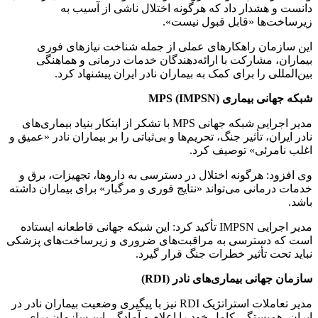
دانست و هشدار داد که هرگونه اختلال ناشی از آسیب به
زیرساخت‌ها «قابل قبول نیست».
این سازمان راهکارهای عملی از جمله شناخت نیازهای فوری
بیماران، مشارکت با ارائه‌دهندگان خدمات درمانی و هماهنگی
بین‌المللی را برای کمک به بیماران نادر ایران پیشنهاد کرد.
شبکه جهانی بیماری MPS (IMPSN)
مدیر اجرایی شبکه جهانی MPS با تشکر از ابتکار بنیاد بیماری‌های
نادر ایران، تأثیر جنگ، تحریم‌ها و بی‌ثباتی را بر بیماران نادر «عمیق و
اغلب نامرئی» توصیف کرد.
وی افزود: هرگونه اختلال در دسترسی به داروها، تجهیزات، برق و
خدمات درمانی می‌تواند «نتایج فوری و مرگبار» برای بیماران داشته
باشد.
مدیر اجرایی IMPSN تأکید کرد: این شبکه جهانی قاطعانه ایستاده
است که دسترسی به مراقبت‌های ضروری و زیرساخت‌های پزشکی
نباید تحت تأثیر خطرات جنگ قرار گیرد.
سازمان جهانی بیماری‌های نادر (RDI)
مدیر تعاملات استراتژیک RDI نیز با پیگیری وضعیت بیماران نادر در
ایران، همبستگی کامل خود را اعلام و آمادگی این سازمان برای