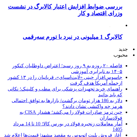
بررسی ضوابط افزایش اعتبار کالابرگ در نشست
وزرای اقتصاد و کار
کالابرگ 1 میلیونی در نبرد با تورم سه‌رقمی
جدید
محبوب
فاصله ۲۰ روزه به ۹ روز رسید؛ اعتراض داوطلبان کنکور
۱۴۰۵ به نابرابری آموزشی
جاسوس‌افزار چینی «لایت‌اسپای»، قربانیان را در ۱۳ کشور
ازجمله آمریکا هدف گرفت
راهنمای خرید تجهیزات پزشکی برای مطب و کلینیک؛ نکاتی
که باید بدانید
دلار به 186 هزار تومان برگشت/ بازارها به توافق احتمالی
هرمز چه واکنشی نشان دادند؟
چین ترمز صادرات فولاد را می‌کشد؛ هشدار CISA به
فولادسازان
آمار معاملات زنجیره فولاد در بورس کالا؛ 10 تا 14 مرداد
1405
آغاز فروش بلیت اتوبوس به مقصد مشهد| قیمت‌ها اعلام شد