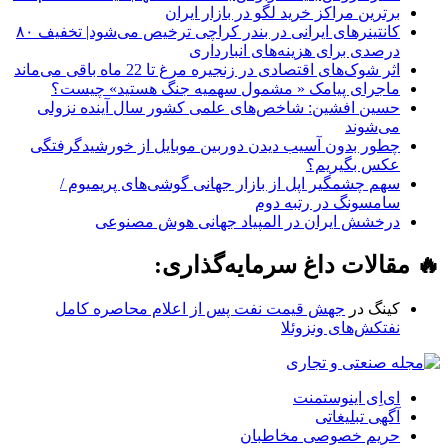
برترین مراکز خرید لگو در بازار ایران
کانتینرهای ایرانی در بندر کراچی ترخیص می‌شود| تخفیف ۸۰
درصدی برای هزینه‌های انبارداری
اثر شوک‌های اقتصادی در زنجیره مرغ تا 22 ماه باقی می‌ماند
ماجرای پیامک « مشمول سهمیه جنگ هستید» چیست؟
حسین افشین: شاخص‌های علمی کشور سال آینده نزولی
می‌شوند
چطور بدون آسیب دیدن دوربین موبایل از خورشیدگرفتگی
عکس بگیریم؟
سهم چشمگیر اپل از بازار جهانی گوشی‌های پریمیوم /
سامسونگ در رتبه دوم
درخشش ایران در المپیاد جهانی هوش مصنوعی
🔥 مقالات داغ سرمایه‌گذاری:
کینگ
در
جهش قیمت نفت پس از اعلام محاصره کامل
نفتکش‌های ونزوئلا
ای‌اِی اینوستمنت
آگهی تبلیغاتی
حریم خصوصی مخاطبان