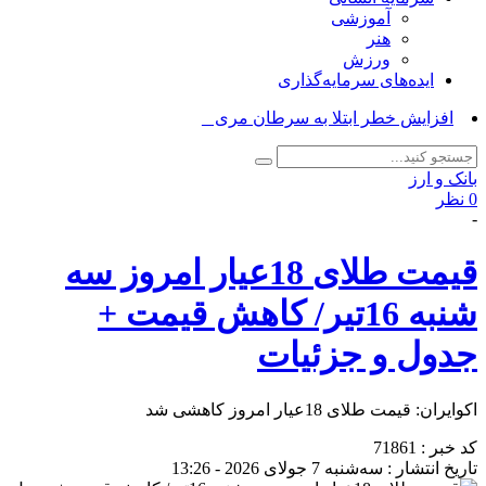
آموزشی
هنر
ورزش
ایده‌های سرمایه‌گذاری
افزایش خطر ابتلا به سرطان مری با نوش_
بانک و ارز
0 نظر
-
قیمت طلای 18عیار امروز سه
شنبه 16تیر/ کاهش قیمت +
جدول و جزئیات
اکوایران: قیمت طلای 18عیار امروز کاهشی شد
کد خبر : 71861
تاریخ انتشار : سه‌شنبه 7 جولای 2026 - 13:26