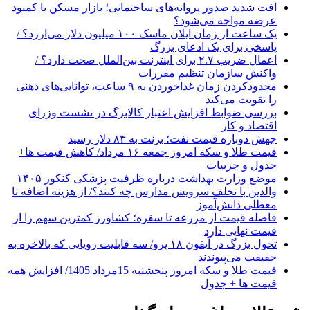
افت شدید صدور پروانه‌های ساختمانی؛ بازار مسکن با کمبود
عرضه مواجه می‌شود؟
یک ساعت از زمان ایلان ماسک ۱۰۰ میلیون دلار می‌ارزد؟ /
پاسخی برای یک ادعای بزرگ
اعمال ضریب ۲.۷ برای اینترنت بین‌الملل صحت دارد؟ /
واکنش سازمان تنظیم مقررات
محدودکردن زمان غذاخوردن به ۹ ساعت، توانایی‌های ذهنی
را تقویت می‌کند
بررسی ضوابط افزایش اعتبار کالابرگ در نشست وزرای
اقتصاد و کار
جهش دوباره قیمت نفت؛ برنت به ۸۳ دلار رسید
قیمت طلا و سکه امروز جمعه ۱۶ مرداد/ کاهش قیمت ها+
جدول و جزییات
موضع وزارت بهداشت درباره ظرفیت پزشکی کنکور ۱۴۰۵
والدین با تخلف سرویس مدارس چه کنند؟/ از هزینه اضافه تا
معطلی دانش‌آموز
فاصله قیمت از مزرعه تا سفره؛ کشاورز کمترین سهم را از
قیمت نهایی دارد
تحول بزرگ در آیفون ۱۸ پرو/ سه قابلیت رویایی که بالاخره به
حقیقت می‌پیوندند
قیمت طلا و سکه امروز پنجشنبه 15مرداد 1405/ افزایش همه
قیمت ها + جدول