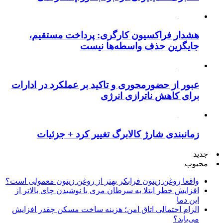
هشدار فراکسیون کارگری: پرداخت مستقیم،
جایگزین حذف واسطه‌ها نیست
عبور از حضورمحوری و تاکید بر عملکرد در ادارات
برای کاهش ناترازی انرژی
زمانبندی شارژ کالابرگ تغییر کرد + جزئیات
جدید
محبوب
واقعا روغن زیتون فرابکر بهتر از روغن زیتون معمولی است؟
افزایش خطر ابتلا به سرطان مری با نوشیدن چای بالاتر از
این دما
الزام احتمالی اتاق امن؛ هزینه ساخت مسکن چقدر افزایش
می‌یابد؟