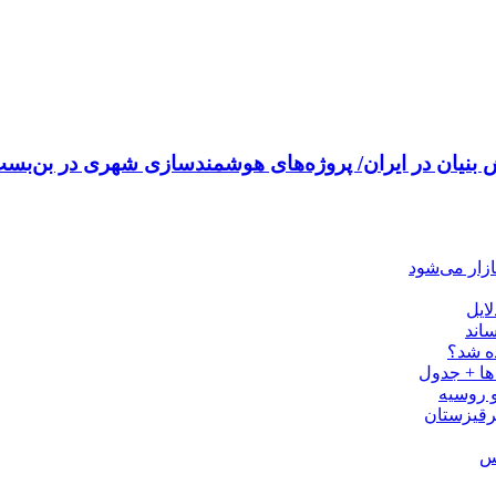
 در ایران/ پروژه‌های هوشمندسازی شهری در بن‌بست ماندند/انحراف 
لایل
اند
ه شد؟
و روسیه
قرقیزستان
کس