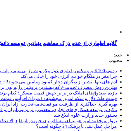
گلایه اطهاری از عدم درک مفاهیم بنیادین توسعه دانش بنیان
جدید
محبوب
ردمی K100 پرو مکس با باتری غول‌پیکر و شارژ بی‌سیم روانه بازار می‌شود
چرا مغز در هنگام خواب، انرژی خود را خالی می‌کند
آدم های تنها بیشتر از دیگران دچار کمبود ویتامین می شوند!!+ د
بهترین روش مصرف تخم‌مرغ که بیشترین پروتئین را به بدن برس
بازده صندوق‌های املاک در برابر جهش قیمت مسکن؛ کدام برند
قیمت طلا، دلار و سکه امروز پنجشنبه 15مرداد/ افزایش قیمت ها + جدول
بهره گیری حداکثری از ظرفیت موافقت‌نامه تجارت آزاد ایران 
تأکید بر توسعه همکاری‌های تجاری، معدنی و ترانزیتی ایران و 
دستور جدید وزارت علوم ابلاغ شد
پرواز موفقیت‌آمیز هواپیمای مسافربری چین در ارتفاع بالا /ع
مراحل عمل بینی با پزشک 24 چگونه است؟