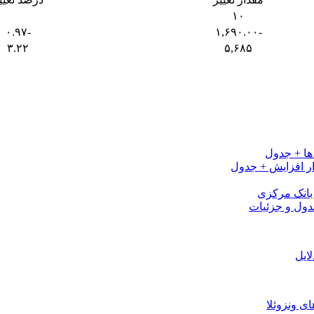
۱۰
-۰.۹۷
-۱,۶۹۰.۰۰
۳.۲۲
۵,۶۸۵
ی بانک مرکزی
لایل
 ونزوئلا