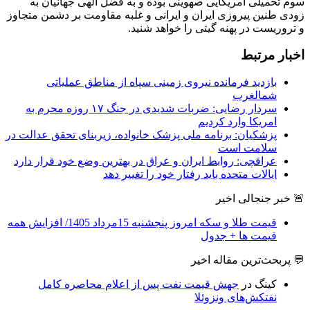
زودی طنین پیروزی ایران و ایرانی و غلبه مقاومت بر دشمن متجاوز
و تروریست در پهنه گیتی را خواهد شنید.
اخبار مرتبط
بازدید فرمانده نیروی زمینی سپاه از مناطق عملیاتی
شمالغرب
سردار رضایی: ضربات شدیدی در جنگ ۱۷ روزه محرم به
امریکا وارد کردیم
پزشکیان: برنامه ملی پزشک خانواده، زیربنای تحقق عدالت در
سلامت است
عراقچی: روابط ایران و عراق در بهترین وضع خود قرار دارد
ایالات متحده باید رفتار خود را تغییر دهد
🚨 خبر جنجالی اخیر
قیمت طلا و سکه امروز پنجشنبه 15مرداد 1405/ افزایش همه
قیمت ها + جدول
💬 پربحث‌ترین مقاله اخیر
کینگ
در
جهش قیمت نفت پس از اعلام محاصره کامل
نفتکش‌های ونزوئلا