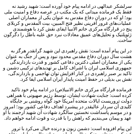
سرلشکر عبدالهی در ادامه پیام خود آورده است: شهید رشید نه
فقط یک فرمانده میدانی که یک مکتب در عرصه دفاع و امنیت ملی
بود؛ او که در دوران دفاع مقدس به عنوان یکی از معماران اصلی
عملیات‌های غرور آفرینی نظیر فتح المبین، ‌بیت المقدس و کربلای
پنج در قرارگاه مرکزی خاتم الانبیا ایفای نقش کرد با هوشمندی
ژئوپلتیک و تحلیل‌های عمیق معادلات نبرد حق علیه باطل را دگرگون
ساخت.
در این پیام آمده است: نقش راهبردی این شهید گرانقدر هرگز به
هشت سال دوران دفاع مقدس محدود نبود و پس از جنگ به عنوان
یکی از معماران اصلی دکترین دفاعی کشور و قدرت بازدارندگی
جمهوری اسلامی ایران با اشراف کامل بر تهدیدهای ترکیبی دشمن و
تاکید بر صبر راهبردی در کنار افزایش توان تهاجمی و بازدارندگی،
نقش بی بدیلی در حفظ امینت پایدار ایران اسلامی ایفا کرد.
فرمانده قرارگاه مرکزی خاتم الانبیا(ص) در ادامه پیام خود تاکید
کرده است: جنایت شهادت ایشان، توسط رژیم صهیونی با همراهی
دولت تروریست ایالات متحده آمریکا خود گواه روشنی بر جایگاه
کلیدی آن سردار عالیقدر در پیشبرد اهداف دفاعی کشور بود؛ امروز
و در موسم پاسداشت نخستین سالگرد شهادت آن شهید ارجمند با او
عهد و پیمان می‌بندیم که راهش را با قدرت و قوت ادامه خواهم داد.
این پیام افزوده است: دشمن زبون و درنده خیال می‌کرد با ترور
فیزیکی مغزهای متفکر نظامی ایران می‌تواند خللی در اراده دفاعی