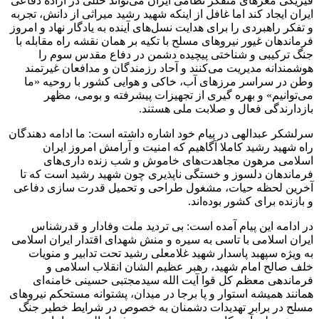
ایران ایجاد کند اما غافل از اینکه شهید رشید میراثی از دانش، تجربه
و تفکر راهبردی را برای هدایت نسل‌های آینده به یادگار نهاد و امروز
فرماندهان غیور نیروهای مسلح با تکیه بر همان نقشه راه مقابله با
جنگ ترکیبی و شناختی پیچیده دشمن در دفاع مقدس سوم را
هوشمندانه مدیریت می‌کنند و آحاد رزمندگان و مدافعان غیرتمند
وطن در سراسر مرزهای آب، خاکی و هوایی کشور با روحیه «ما
می‌توانیم» و بهره گیری از تجهیزات پیشرفته و بومی، مظهر
بازدارندگی فعال و صلابت ملی هستند.
سرلشکر عبدالهی در پیام خود اشاره داشته است: ما ادامه دهندگان
راه شهید رشید کاملا آگاهیم که امنیت و آرامش امروز ایران
اسلامی مرهون مجاهدت‌های خاموش و شب زنده داری‌های
فرماندهان دلسوز و خستگی ناپذیری چون شهید رشید است که تا
آخرین لحظه حیات، مشغول طراحی و تحمیل قدرت سازی دفاعی
و بازنده برای کشور بوده‌اند.
در ادامه این پیام آمده است: بی تردید ملت وفادار و قدرشناس
ایران اسلامی با تاسی به سیره و منش شهدای اقتدار ایران اسلامی
به ویژه سپهبد پاسدار شهید غلامعلی رشید تحت تدابیر و منویات
خلف صالح امام شهید، ‌رهبر عظیم الشان انقلاب اسلامی و
فرماندهی معظم کل قوا آیت الله سیدمجتبی حسینی خامنه‌ای
همانند همیشه استوار و پا برجا در میدان، پشتوانه مستحکم نیروهای
مسلح در برابر تهدیدات دشمنان به خصوص در شرایط خطیر جنگ
سوم تحمیلی آمریکایی صهوینی بوده و به فضل الهی جهانیان به