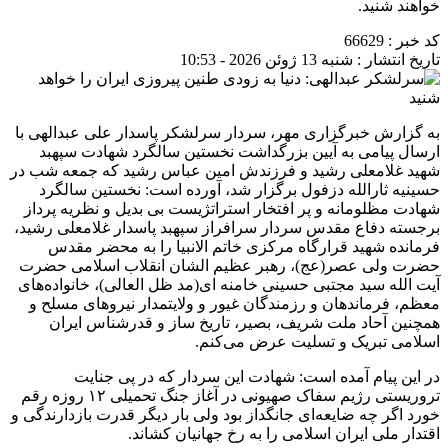
کد خبر : 66629
تاریخ انتشار : شنبه 13 ژوئن 2026 - 10:53
به گزارش خبرگزاری مهر، سردار سرلشکر پاسدار علی عبدالهی با
ارسال پیامی به آیین بزرگداشت نخستین سالگرد شهادت سپهبد
شهید غلامعلی رشید و فرزندش امین عباس رشید که جمعه شب در
حسینیه ثارالله دزفول برگزار شد، آورده است: نخستین سالگرد
شهادت مظلومانه و پر افتخار استراتژیست بی بدیل و نظریه پرداز
برجسته دفاع مقدس سردار سرافراز سپهبد پاسدار غلامعلی رشید،
فرمانده شهید قرارگاه مرکزی خاتم الانبیا را به محضر مقدس
حضرت ولی عصر(عج)، رهبر عظیم الشان انقلاب اسلامی حضرت
آیت الله سید مجتبی حسینی خامنه ای(مد ظل العالی)، خانواده‌های
معظم، فرماندهان و رزمندگان غیور و ولایتمدار نیروهای مسلح و
همچنین آحاد ملت شریف، بصیر، تاریخ ساز و قدرشناس ایران
اسلامی تبریک و تسلیت عرض می‌کنم.
در این پیام آمده است: شهادت این سردار که در پی جنایت
تروریستی رژیم سفاک صهیونی در آغاز جنگ تحمیلی ۱۲ روزه رقم
خورد اگر چه ضایعه‌ای جانگداز بود ولی بار دیگر قدرت بازدارندگی و
اقتدار ملی ایران اسلامی را به رخ جهانیان کشاند.