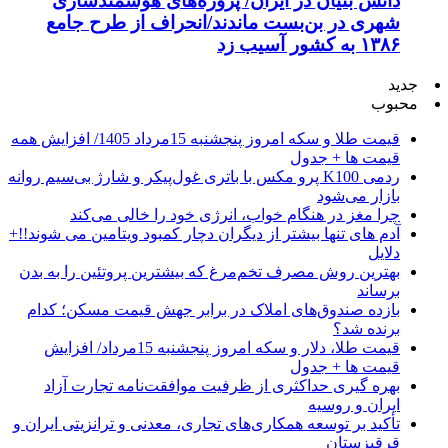
شهری در بن‌بست ماندند/انحراف از طرح جامع
۱۳۸۶ به کشور آسیب زد
جدید
محبوب
قیمت طلا و سکه امروز پنجشنبه 15مرداد 1405/ افزایش همه
قیمت ها + جدول
ردمی K100 پرو مکس با باتری غول‌پیکر و شارژ بی‌سیم روانه
بازار می‌شود
چرا مغز در هنگام خواب، انرژی خود را خالی می‌کند
آدم های تنها بیشتر از دیگران دچار کمبود ویتامین می شوند!!+
دلایل
بهترین روش مصرف تخم‌مرغ که بیشترین پروتئین را به بدن
برساند
بازده صندوق‌های املاک در برابر جهش قیمت مسکن؛ کدام
برنده شد؟
قیمت طلا، دلار و سکه امروز پنجشنبه 15مرداد/ افزایش
قیمت ها + جدول
بهره گیری حداکثری از ظرفیت موافقت‌نامه تجارت آزاد
ایران و روسیه
تأکید بر توسعه همکاری‌های تجاری، معدنی و ترانزیتی ایران و
قرقیزستان
دستور جدید وزارت علوم ابلاغ شد