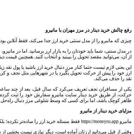
رفع چالش خرید دینار در مرز مهران با مانیرو
چیزی که مانیرو را از مدل سنتی خرید ارز جدا می‌کند، فقط آنلاین
در مدل سنتی، شما باید خودتان را به بازار ارز برسانید. اما در مانیرو
از آن، می‌توانید مقصد تحویل را ببینید و انتخاب کنید. همچنین قیمت
این یعنی لازم نیست حتما کنار مرز دنبال خرید ارز باشید یا پول نقد ز
ارز خود را پیش از حرکت تحویل بگیرد یا در شهرهایی مثل نجف و کرب
نقد را حذف می‌کند.
یکی از مسافران نجف تعریف می‌کرد که سال قبل، بعد از چند ساعت 
حرکت، از طریق خرید دینار سایت مانیرو سفارش خود را ثبت کرده و
ظاهر کوچک باشد، اما برای کسی که وسط شلوغی مرز دنبال راه‌حل سر
مزایای خرید دینار از مانیرو
مانیرو https://moneyro.app فقط مسئله خرید ارز را ساده‌تر نکرده؛ بلکه تجربه سفر را قابل‌پیش‌بینی‌تر کرده است. مهم‌ترین مزیت این سرویس، مدیریت زمان و کاهش ریسک در سفر است.
وقتی از قبل می‌دانید ارزتان آماده است، دیگر نیازی نیست بخشی ا