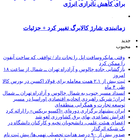
برای کاهش ناترازی انرژی
زمانبندی شارژ کالابرگ تغییر کرد + جزئیات
جدید
محبوب
وقتی مایکروسافت اپل را نجات داد / توافقی که ساخت آیفون
را ممکن کرد
بازگشایی جاده چالوس و آزادراه تهران ــ شمال از ساعت ۱۸
امروز
ثبت بیش از ۲.۱ همت معامله برای فولاد اکسین در بورس کالا
طی ۴ ماه
انسداد مسیر جنوب به شمال چالوس و آزادراه تهران ــ شمال
ایران؛ شریک راهبردی اتحادیه اقتصادی اوراسیا در مسیر
توسعه تجارت و همگرایی منطقه‌ای
ایران پیشنهاد برگزاری دوره‌ای «اکسپو بریکس» را ارائه کرد
افزایش تصاعدی بهای برق کشاورزی لغو شد
اعضای هیئت علمی، دانشجویان نخبه و کارکنان دانشگاه در
یک شبکه‌ اثرگذار
صدور بیش از ۹۰ درصد هدایت تحصیلی نهمی‌ها/ پیش ثبت نام