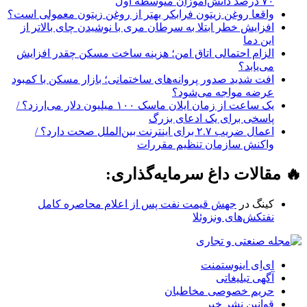
۷۰ درصد دانش‌آموزان متوسطه اول
واقعا روغن زیتون فرابکر بهتر از روغن زیتون معمولی است؟
افزایش خطر ابتلا به سرطان مری با نوشیدن چای بالاتر از
این دما
الزام احتمالی اتاق امن؛ هزینه ساخت مسکن چقدر افزایش
می‌یابد؟
افت شدید صدور پروانه‌های ساختمانی؛ بازار مسکن با کمبود
عرضه مواجه می‌شود؟
یک ساعت از زمان ایلان ماسک ۱۰۰ میلیون دلار می‌ارزد؟ /
پاسخی برای یک ادعای بزرگ
اعمال ضریب ۲.۷ برای اینترنت بین‌الملل صحت دارد؟ /
واکنش سازمان تنظیم مقررات
🔥 مقالات داغ سرمایه‌گذاری:
کینگ
در
جهش قیمت نفت پس از اعلام محاصره کامل
نفتکش‌های ونزوئلا
ای‌اِی اینوستمنت
آگهی تبلیغاتی
حریم خصوصی مخاطبان
قوانین نشر خبر