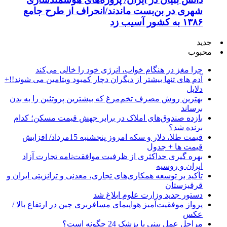
شهری در بن‌بست ماندند/انحراف از طرح جامع
۱۳۸۶ به کشور آسیب زد
جدید
محبوب
چرا مغز در هنگام خواب، انرژی خود را خالی می‌کند
آدم های تنها بیشتر از دیگران دچار کمبود ویتامین می شوند!!+
دلایل
بهترین روش مصرف تخم‌مرغ که بیشترین پروتئین را به بدن
برساند
بازده صندوق‌های املاک در برابر جهش قیمت مسکن؛ کدام
برنده شد؟
قیمت طلا، دلار و سکه امروز پنجشنبه 15مرداد/ افزایش
قیمت ها + جدول
بهره گیری حداکثری از ظرفیت موافقت‌نامه تجارت آزاد
ایران و روسیه
تأکید بر توسعه همکاری‌های تجاری، معدنی و ترانزیتی ایران و
قرقیزستان
دستور جدید وزارت علوم ابلاغ شد
پرواز موفقیت‌آمیز هواپیمای مسافربری چین در ارتفاع بالا /
عکس
مراحل عمل بینی با پزشک 24 چگونه است؟