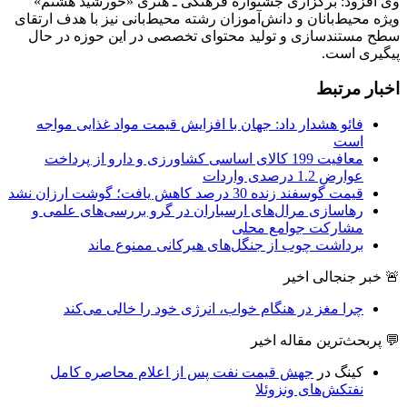
وی افزود: برگزاری جشنواره فرهنگی ـ هنری «خورشید هشتم»
ویژه محیط‌بانان و دانش‌آموزان رشته محیط‌بانی نیز با هدف ارتقای
سطح مستندسازی و تولید محتوای تخصصی در این حوزه در حال
پیگیری است.
اخبار مرتبط
فائو هشدار داد: جهان با افزایش قیمت مواد غذایی مواجه
است
معافیت 199 کالای اساسی کشاورزی و دارو از پرداخت
عوارض 1.2 درصدی واردات
قیمت گوسفند زنده 30 درصد کاهش یافت؛ گوشت ارزان نشد
رهاسازی مرال‌های ارسباران در گرو بررسی‌های علمی و
مشارکت جوامع محلی
برداشت چوب از جنگل‌های هیرکانی ممنوع ماند
🚨 خبر جنجالی اخیر
چرا مغز در هنگام خواب، انرژی خود را خالی می‌کند
💬 پربحث‌ترین مقاله اخیر
کینگ
در
جهش قیمت نفت پس از اعلام محاصره کامل
نفتکش‌های ونزوئلا