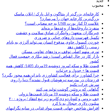
جدید
محبوب
کارخانه‌ای بزرگ‌تر از پنتاگون و اپل پارک / ایلان ماسک
بزرگ‌ترین کارخانه جهان را می‌سازد؟
علامت D کنار پورت USB به چه معنایی است؟
منفرد: داروخانه‌ها از وعده‌ها بریده‌اند
خبرنگاران متعهد؛ روایتگران صادق سلامت و حقیقت
تکمیل فهرست داروهای حیاتی و ضروری
خوردن کپسول حاوی مدفوع انسان می‌تواند آلرژی به بادام
زمینی را کاهش دهد
تورم، متهم اصلی توقف پروژه‌های تعاونی مسکن
بازار کار در حال انقباض است/ رشد بیکاری جمعیت فعال
کشور
قیمت طلا و سکه امروز دوشنبه 19مرداد 1405/ کاهش همه
قیمت ها + جدول و جزئیات
چرا کشاورز برای فعالیت کشاورزی باید این‌همه مجوز بگیرد؟
فرزندتان در مدرسه تیزهوشان قبول نشده؟/ دنیا را روی
سرش خراب نکنید
گیاهانی که پروتئین گوشت تولید می‌کنند
قیمت طلا و سکه دوشنبه 19 مرداد/ قیمت‌ها نزولی
جف بزوس و لئوناردو دی‌کاپریو زیر تیغ انتقاد / پروژه ۲۰۰
میلیون دلاری جنجال به پا کرد
افزایش شاخص جهانی قیمت مواد غذایی در سایه نگرانیهای