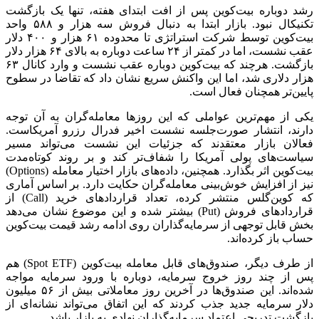
رشد دوباره بیت‌کوین پس از افت ابتدای هفته، تنها یک بازگشت
تکنیکال نبود. بازار ابتدا به دنبال فروش سه هزار و ۵۸۸ واحد
بیت‌کوین توسط شرکت استراتژی تا محدوده ۶۱ هزار و ۴۰۰ دلار
عقب نشست، اما در کمتر از ۲۴ ساعت دوباره به بالای ۶۴ هزار دلار
بازگشت. هرچند که بیت‌کوین دوباره عقب نشست و وارد کانال ۶۳
هزار دلاری شد، اما این واکنش سریع نشان داد که تقاضا در سطوح
پایین‌تر همچنان فعال است.
یکی از مهم‌ترین عواملی که این روزها معامله‌گران به آن توجه
دارند، انتشار صورت‌جلسه نشست اخیر فدرال رزرو آمریکاست.
فعالان بازار معتقدند که جزئیات این نشست می‌تواند مسیر
سیاست‌های پولی آمریکا را شفاف‌تر کند و بر روند کوتاه‌مدت
بیت‌کوین اثر بگذارد. همچنین، داده‌های بازار اختیار معامله (Options)
نیز از افزایش خوش‌بینی معامله‌گران حکایت دارد. بر اساس آماری
که کوین‌گلس منتشر کرده، تعداد قراردادهای خرید (Call) از
قراردادهای فروش (Put) بیشتر شده و این موضوع نشان می‌دهد
بخش قابل توجهی از سرمایه‌گذاران روی ادامه رشد قیمت بیت‌کوین
حساب باز کرده‌اند.
از طرف دیگر، صندوق‌های قابل معامله بیت‌کوین (Spot ETF) هم
پس از چند روز خروج سرمایه، دوباره با ورود سرمایه مواجه
شده‌اند. این صندوق‌ها در آخرین روز معاملاتی بیش از ۵۶ میلیون
دلار سرمایه جدید جذب کردند که این اتفاق می‌تواند نشانه‌ای از
بازگشت تدریجی اعتماد سرمایه‌گذاران نهادی به بازار باشد.