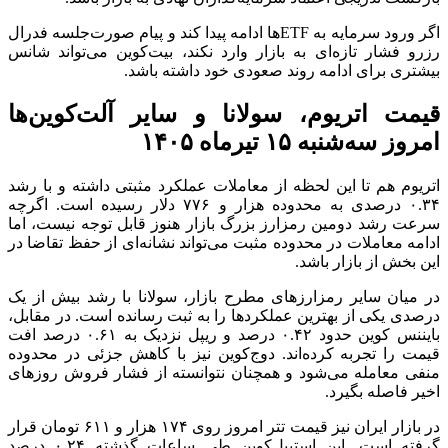
اگر ورود سرمایه به ETFها ادامه پیدا کند و پیام صورت‌جلسه فدرال
رزرو فشار تازه‌ای به بازار وارد نکند، بیت‌کوین می‌تواند شانس
بیشتری برای ادامه روند صعودی خود داشته باشد.
قیمت اتریوم، سولانا و سایر آلت‌کوین‌ها
امروز سه‌شنبه ۱۵ تیرماه ۱۴۰۵
اتریوم هم تا این لحظه از معاملات عملکرد مثبتی داشته و با رشد
۰.۳۴ درصدی به محدوده هزار و ۷۷۶ دلار رسیده است. اگرچه
سرعت رشد دومین رمزارز بزرگ بازار هنوز قابل توجه نیست، اما
ادامه معاملات در محدوده مثبت می‌تواند نشانه‌ای از حفظ تقاضا در
این بخش از بازار باشد.
در میان سایر رمزارزهای مطرح بازار، سولانا با رشد بیش از یک
درصدی یکی از بهترین عملکردها را به ثبت رسانده است. در مقابل،
بایننس کوین حدود ۰.۴۲ درصد و ریپل نزدیک به ۰.۶۱ درصد افت
قیمت را تجربه کرده‌اند. دوج‌کوین نیز با کاهش جزئی در محدوده
منفی معامله می‌شود و همچنان نتوانسته از فشار فروش روزهای
اخیر فاصله بگیرد.
در بازار ایران نیز قیمت تتر امروز روی ۱۷۴ هزار و ۶۱۱ تومان قرار
گرفته است. این استیبل‌کوین طی ساعات گذشته ۰.۲۴ درصد