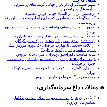
سهم چشمگیر اپل از بازار جهانی گوشی‌های پریمیوم /
سامسونگ در رتبه دوم
درخشش ایران در المپیاد جهانی هوش مصنوعی
گفت‌وگو با خانواده مادری که برای زایمان به بیمارستان رفت
و زنده نماند
ضرورت افزایش سقف وام اشتغال مددجویان به 400 میلیون
تومان
خبرنگاری؛ شغلی سخت در انتظار رسمیت «زیان‌آور»
رشد ۲۴ درصدی صدور کارت‌های بازرگانی در گرگان
از علاقه شخصی تا مهارت حرفه‌ای یک دوره آموزش فنگ
شویی مناسب چه ویژگی‌هایی دارد؟
هدیه مناسب دکوراسیون پذیرایی مدرن خانه عروس
قیمت طلای 18عیار امروز شنبه 17مرداد/ افزایش قیمت +
جدول و جزئیات
راهنمای کامل خرید عمده نوشابه زمزم، پپسی و کوکا در
تهران
معجزه قهوه گانودرما در کاهش استرس
🔥 مقالات داغ سرمایه‌گذاری:
کینگ
در
جهش قیمت نفت پس از اعلام محاصره کامل
نفتکش‌های ونزوئلا