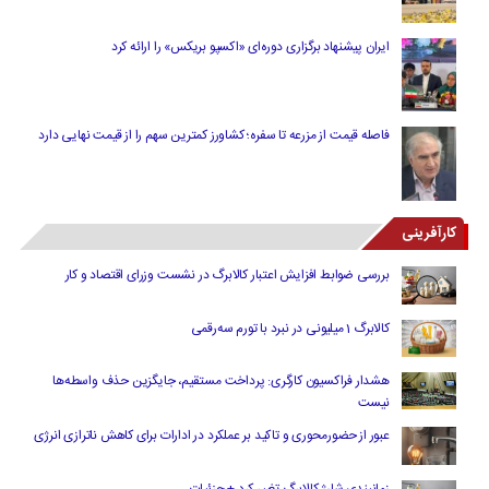
ایران پیشنهاد برگزاری دوره‌ای «اکسپو بریکس» را ارائه کرد
فاصله قیمت از مزرعه تا سفره؛ کشاورز کمترین سهم را از قیمت نهایی دارد
کارآفرینی
بررسی ضوابط افزایش اعتبار کالابرگ در نشست وزرای اقتصاد و کار
کالابرگ 1 میلیونی در نبرد با تورم سه‌رقمی
هشدار فراکسیون کارگری: پرداخت مستقیم، جایگزین حذف واسطه‌ها
نیست
عبور از حضورمحوری و تاکید بر عملکرد در ادارات برای کاهش ناترازی انرژی