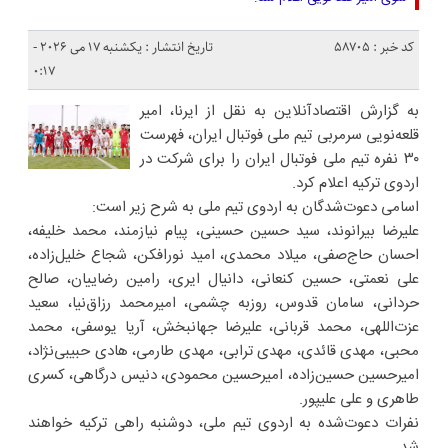
کد خبر : 58705
تاریخ انتشار : یکشنبه 17 می 2026 -
0:17
به گزارش اقتصادآنلاین به نقل از ایرنا، امیر
قلعه‌نویی سرمربی تیم ملی فوتبال ایران، فهرست
۳۰ نفره تیم ملی فوتبال ایران را برای شرکت در
اردوی ترکیه اعلام کرد.
اسامی دعوت‌شدگان به اردوی تیم ملی به شرح زیر است:
علیرضا بیرانوند، سید حسین حسینی، پیام نیازمند، محمد خلیفه،
احسان حاج‌صفی، میلاد محمدی، امید نورافکن، شجاع خلیل‌زاده،
علی نعمتی، حسین کنعانی، دانیال ایری، رامین رضاییان، صالح
حردانی، سامان قدوس، روزبه چشمی، امیرمحمد رزاق‌نیا، سعید
عزت‌اللهی، محمد قربانی، علیرضا جهانبخش، آریا یوسفی، محمد
محبی، مهدی قائدی، مهدی ترابی، مهدی طارمی، هادی حبیبی‌نژاد،
امیرحسین حسین‌زاده، امیرحسین محمودی، دنیس درگاهی، کسری
طاهری و علی علیپور.
نفرات دعوت‌شده به اردوی تیم ملی، دوشنبه راهی ترکیه خواهند
شد.