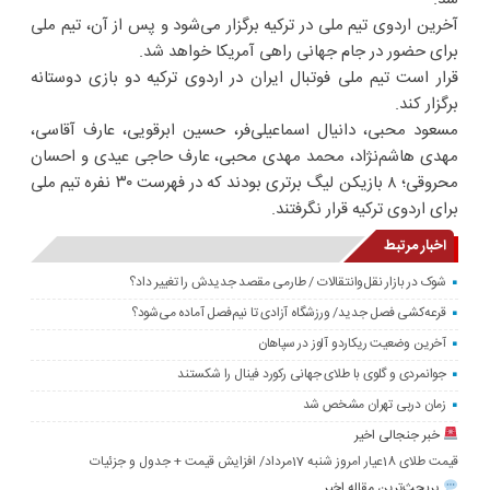
آخرین اردوی تیم ملی در ترکیه برگزار می‌شود و پس از آن، تیم ملی
برای حضور در جام جهانی راهی آمریکا خواهد شد.
قرار است تیم ملی فوتبال ایران در اردوی ترکیه دو بازی دوستانه
برگزار کند.
مسعود محبی، دانیال اسماعیلی‌فر، حسین ابرقویی، عارف آقاسی،
مهدی هاشم‌نژاد، محمد مهدی محبی، عارف حاجی عیدی و احسان
محروقی؛ ۸ بازیکن لیگ برتری بودند که در فهرست ۳۰ نفره تیم ملی
برای اردوی ترکیه قرار نگرفتند.
اخبار مرتبط
شوک در بازار نقل‌وانتقالات / طارمی مقصد جدیدش را تغییر داد؟
قرعه‎‌کشی فصل جدید/ ورزشگاه آزادی تا نیم‌فصل آماده می‌شود؟
آخرین وضعیت ریکاردو آلوز در سپاهان
جوانمردی و گلوی با طلای جهانی رکورد فینال را شکستند
زمان دربی تهران مشخص شد
خبر جنجالی اخیر
قیمت طلای 18عیار امروز شنبه 17مرداد/ افزایش قیمت + جدول و جزئیات
پربحث‌ترین مقاله اخیر