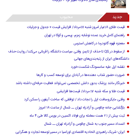
زمانبندی شارژ کالابرگ تغییر کرد + جزئیات
جدید
محبوب
قیمت طلای 18عیار امروز شنبه 17مرداد/ افزایش قیمت + جدول و جزئیات
راهنمای کامل خرید عمده نوشابه زمزم، پپسی و کوکا در تهران
معجزه قهوه گانودرما در کاهش استرس
از سقوط در QS تا حذف از تایمز، وقتی سیاست دانشگاه را قربانی می‌کند/ روایت حذف
دانشگاه‌های ایران از رتبه‌بندی‌های جهانی
نقشه اپل علیه سامسونگ شکست خورد
ضرورت حضور شتاب ‌دهنده‌ها در آبادان برای توسعه کسب‌ و کارها
خبرنگار مانند پزشک بدون دانش تخصصی نمی‌تواند فعالیت حرفه‌ای داشته باشد
قیمت طلا و سکه شنبه 17 مرداد/ قیمت‌ها افزایشی
وقتی مایکروسافت اپل را نجات داد / توافقی که ساخت آیفون را ممکن کرد
بازگشایی جاده چالوس و آزادراه تهران ــ شمال از ساعت ۱۸ امروز
ثبت بیش از ۲.۱ همت معامله برای فولاد اکسین در بورس کالا طی ۴ ماه
انسداد مسیر جنوب به شمال چالوس و آزادراه تهران ــ شمال
ایران؛ شریک راهبردی اتحادیه اقتصادی اوراسیا در مسیر توسعه تجارت و همگرایی