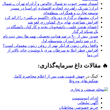
انسداد مسیر جنوب به شمال چالوس و آزادراه تهران ــ شمال
ایران؛ شریک راهبردی اتحادیه اقتصادی اوراسیا در مسیر
توسعه تجارت و همگرایی منطقه‌ای
ایران پیشنهاد برگزاری دوره‌ای «اکسپو بریکس» را ارائه کرد
افزایش تصاعدی بهای برق کشاورزی لغو شد
اعضای هیئت علمی، دانشجویان نخبه و کارکنان دانشگاه در
یک شبکه‌ اثرگذار
صدور بیش از ۹۰ درصد هدایت تحصیلی نهمی‌ها/ پیش ثبت نام
۷۰ درصد دانش‌آموزان متوسطه اول
واقعا روغن زیتون فرابکر بهتر از روغن زیتون معمولی است؟
افزایش خطر ابتلا به سرطان مری با نوشیدن چای بالاتر از
این دما
🔥 مقالات داغ سرمایه‌گذاری:
کینگ
در
جهش قیمت نفت پس از اعلام محاصره کامل
نفتکش‌های ونزوئلا
ای‌اِی اینوستمنت
آگهی تبلیغاتی
حریم خصوصی مخاطبان