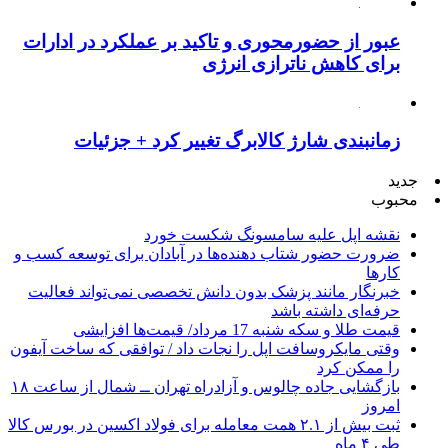
عبور از حضورمحوری و تاکید بر عملکرد در ادارات
برای کاهش ناترازی انرژی
زمانبندی شارژ کالابرگ تغییر کرد + جزئیات
جدید
محبوب
نقشه اپل علیه سامسونگ شکست خورد
ضرورت حضور شتاب ‌دهنده‌ها در آبادان برای توسعه کسب‌ و
کارها
خبرنگار مانند پزشک بدون دانش تخصصی نمی‌تواند فعالیت
حرفه‌ای داشته باشد
قیمت طلا و سکه شنبه 17 مرداد/ قیمت‌ها افزایشی
وقتی مایکروسافت اپل را نجات داد / توافقی که ساخت آیفون
را ممکن کرد
بازگشایی جاده چالوس و آزادراه تهران ــ شمال از ساعت ۱۸
امروز
ثبت بیش از ۲.۱ همت معامله برای فولاد اکسین در بورس کالا
طی ۴ ماه