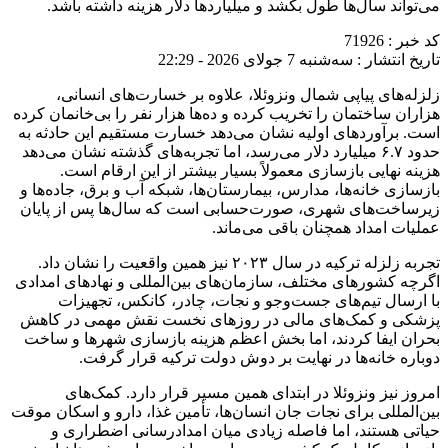
می‌تواند سال‌ها طول بکشد و میلیاردها دلار هزینه داشته باشد.
کد خبر : 71926
تاریخ انتشار : سه‌شنبه 7 جولای 2026 - 22:29
زلزله‌های پیاپی شمال ونزوئلا، علاوه بر خسارت‌های انسانی،
هزاران ساختمان را تخریب کرده و ده‌ها هزار نفر را بی‌خانمان کرده
است. برآوردهای اولیه نشان می‌دهد خسارت مستقیم این حادثه به
حدود ۶.۷ میلیارد دلار می‌رسد، اما تجربه‌های گذشته نشان می‌دهد
هزینه نهایی بازسازی معمولاً بسیار بیشتر از این ارقام است.
بازسازی خانه‌ها، مدارس، بیمارستان‌ها، شبکه آب و برق، جاده‌ها و
زیرساخت‌های شهری، صورت‌حسابی است که سال‌ها پس از پایان
عملیات امداد همچنان باقی می‌ماند.
تجربه زلزله ترکیه در سال ۲۰۲۳ نیز همین واقعیت را نشان داد.
اگرچه کشورهای مختلف، سازمان‌های بین‌المللی و نهادهای امدادی
با ارسال تیم‌های جست‌وجو و نجات، چادر، کانکس، تجهیزات
پزشکی و کمک‌های مالی در روزهای نخست نقش مهمی در کاهش
بحران ایفا کردند، اما بخش اعظم هزینه بازسازی شهرها و ساخت
دوباره خانه‌ها در نهایت بر دوش دولت ترکیه قرار گرفت.
امروز نیز ونزوئلا در ابتدای همین مسیر قرار دارد. کمک‌های
بین‌المللی برای نجات جان انسان‌ها، تأمین غذا، دارو و اسکان موقت
حیاتی هستند، اما فاصله زیادی میان امدادرسانی اضطراری و