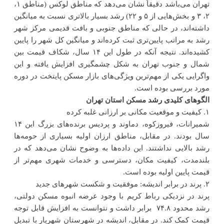
تهران می‌باشد دقیقاً نشان می‌دهد که مناطق لوکس (مناطق ۱،
۲، ۳ و بخش‌هایی از ۵ و ۲۲) رشد بسیار بالاتری نسبت به میانگین
داشته‌اند، در حالی که مناطق جنوبی و بافت قدیمی مرکز شهر
رشد به مراتب پایین‌تری ثبت کرده‌اند و میانگین کل شهر را پایین
کشیده‌اند. نتیجه آنکه در طول این ۱۴ سال، شکاف قیمت بین
شمال و جنوب تهران به شکل چشمگیری افزایش یافته و این
واگرایی یکی از مهم‌ترین ویژگی‌های بازار مسکن پایتخت در دوره
مورد بررسی بوده است.
الگوهای کلیدی رشد مسکن استان تهران
۱. کیفیت و موقعیت مکانی بر ارزانی غلبه کرده
شمیرانات، فیروزکوه، دماوند و پردیس برنده‌های بزرگ این ۱۴
سال بودند. در مقابل، مناطق ارزان اولیه بسیاری از حومه‌ها
رشد بالایی نداشتند. این داده‌ها به وضوح نشان می‌دهد که در
بلندمدت، کیفیت مکان، دسترسی و خدمات شهری مهم‌تر از
قیمت پایین اولیه بوده است.
۲. پرند در برابر اندیشه: موفقیت و شکست شهرهای جدید
پرند در نزدیکی رباط کریم با وجود عرضه انبوه مسکن دولتی،
رشد محدود ۷۴.۸ برابر داشت و نتوانست به افزایش قابل توجه
قیمت کمک کند. در مقابل، اندیشه در شهرستان شهریار با تبدیل