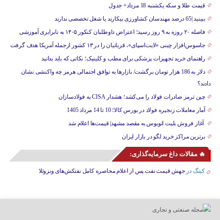
قیمت طلا و سکه یکشنبه 18 مرداد+ جدول
ببینید |65 درصد مهندسان کشاورزی بیکارند یا شغل تخصصی ندارند
فاصله ۲۰ روزه به ۹ روز رسید؛ اعتراض داوطلبان کنکور ۱۴۰۵ به نابرابری آموزشی
جاسوس‌افزار چینی «لایت‌اسپای»، قربانیان را در ۱۳ کشور ازجمله آمریکا هدف گرفت
راهنمای خرید تجهیزات پزشکی برای مطب و کلینیک؛ نکاتی که باید بدانید
دلار به 186 هزار تومان برگشت/ بازارها به توافق احتمالی هرمز چه واکنشی نشان
دادند؟
چین ترمز صادرات فولاد را می‌کشد؛ هشدار CISA به فولادسازان
آمار معاملات زنجیره فولاد در بورس کالا؛ 10 تا 14 مرداد 1405
آغاز فروش بلیت اتوبوس به مقصد مشهد| قیمت‌ها اعلام شد
برترین مراکز خرید لگو در بازار ایران
🔥 مقالات داغ سرمایه‌گذاری:
کینگ
در
جهش قیمت نفت پس از اعلام محاصره کامل نفتکش‌های ونزوئلا