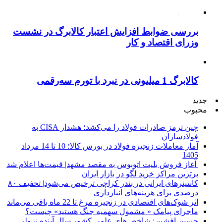
بررسی ضوابط افزایش اعتبار کالابرگ در نشست
وزرای اقتصاد و کار
کالابرگ 1 میلیونی در نبرد با تورم سه‌رقمی
جدید
محبوب
چین ترمز صادرات فولاد را می‌کشد؛ هشدار CISA به
فولادسازان
آمار معاملات زنجیره فولاد در بورس کالا؛ 10 تا 14 مرداد
1405
آغاز فروش بلیت اتوبوس به مقصد مشهد| قیمت‌ها اعلام شد
برترین مراکز خرید لگو در بازار ایران
کانتینرهای ایرانی در بندر کراچی ترخیص می‌شود| تخفیف ۸۰
درصدی برای هزینه‌های انبارداری
اثر شوک‌های اقتصادی در زنجیره مرغ تا 22 ماه باقی می‌ماند
ماجرای پیامک « مشمول سهمیه جنگ هستید» چیست؟
حسین افشین: شاخص‌های علمی کشور سال آینده نزولی