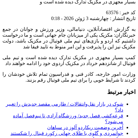
بسیار مجهزی در مکزیک تدارک دیده شده است و
کد خبر : 63576
تاریخ انتشار : چهارشنبه 3 ژوئن 2026 - 0:18
به گزارش اقتصادآنلاین، دنیامالی، وزیر ورزش و جوانان در جمع
خبرنگاران: مکزیک یکی از میزبانان جام جهانی است و ما درخواست
داشتیم که اردو و بازی‌های تیم ملی فوتبال در مکزیک باشد، دولت
مکزیک نیز این را پذیرفت و این امر منوط به تایید فیفا شد
کمپ بسیار مجهزی در مکزیک تدارک دیده شده است و تیم ملی
فوتبال از شانزدهم خرداد در مکزیک اردوی خود را ادامه خواهند داد
وزارت امور خارجه، کادر فنی و فدراسیون تمام تلاش خودشان را
کردند تا شرایط خوبی را برای تیم ملی فوتبال رقم بزنند.
اخبار مرتبط
شوک در بازار نقل‌وانتقالات / طارمی مقصد جدیدش را تغییر
داد؟
قرعه‎‌کشی فصل جدید/ ورزشگاه آزادی تا نیم‌فصل آماده
می‌شود؟
آخرین وضعیت ریکاردو آلوز در سپاهان
جوانمردی و گلوی با طلای جهانی رکورد فینال را شکستند