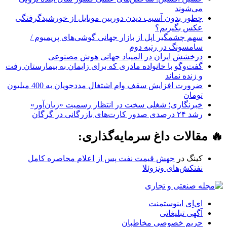
می‌شوند
چطور بدون آسیب دیدن دوربین موبایل از خورشیدگرفتگی
عکس بگیریم؟
سهم چشمگیر اپل از بازار جهانی گوشی‌های پریمیوم /
سامسونگ در رتبه دوم
درخشش ایران در المپیاد جهانی هوش مصنوعی
گفت‌وگو با خانواده مادری که برای زایمان به بیمارستان رفت
و زنده نماند
ضرورت افزایش سقف وام اشتغال مددجویان به 400 میلیون
تومان
خبرنگاری؛ شغلی سخت در انتظار رسمیت «زیان‌آور»
رشد ۲۴ درصدی صدور کارت‌های بازرگانی در گرگان
🔥 مقالات داغ سرمایه‌گذاری:
کینگ
در
جهش قیمت نفت پس از اعلام محاصره کامل
نفتکش‌های ونزوئلا
ای‌اِی اینوستمنت
آگهی تبلیغاتی
حریم خصوصی مخاطبان