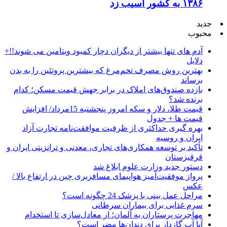
۱۳۸۶ به کشور آسیب زد
جدید
محبوب
آدم های تنها بیشتر از دیگران دچار کمبود ویتامین می شوند!!+
دلایل
بهترین روش مصرف تخم‌مرغ که بیشترین پروتئین را به بدن
برساند
بازده صندوق‌های املاک در برابر جهش قیمت مسکن؛ کدام
برنده شد؟
قیمت طلا، دلار و سکه امروز پنجشنبه 15مرداد/ افزایش
قیمت ها + جدول
بهره گیری حداکثری از ظرفیت موافقت‌نامه تجارت آزاد
ایران و روسیه
تأکید بر توسعه همکاری‌های تجاری، معدنی و ترانزیتی ایران و
قرقیزستان
دستور جدید وزارت علوم ابلاغ شد
پرواز موفقیت‌آمیز هواپیمای مسافربری چین در ارتفاع بالا /
عکس
مراحل عمل بینی با پزشک 24 چگونه است؟
سرم غذایی برای بیماران سرطانی
مهاجرت پرستاران به آلمان؛ از معادل‌سازی تا استخدام
آیا آب گازدار برای دندان‌ها مضر است؟