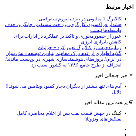
اخبار مرتبط
کالابرگ 1 میلیونی در نبرد با تورم سه‌رقمی
هشدار فراکسیون کارگری: پرداخت مستقیم، جایگزین حذف
واسطه‌ها نیست
عبور از حضورمحوری و تاکید بر عملکرد در ادارات برای
کاهش ناترازی انرژی
زمانبندی شارژ کالابرگ تغییر کرد + جزئیات
گلایه اطهاری از عدم درک مفاهیم بنیادین توسعه دانش بنیان
در ایران/ پروژه‌های هوشمندسازی شهری در بن‌بست ماندند/
انحراف از طرح جامع ۱۳۸۶ به کشور آسیب زد
🚨 خبر جنجالی اخیر
آدم های تنها بیشتر از دیگران دچار کمبود ویتامین می شوند!!+
دلایل
💬 پربحث‌ترین مقاله اخیر
کینگ
در
جهش قیمت نفت پس از اعلام محاصره کامل
نفتکش‌های ونزوئلا