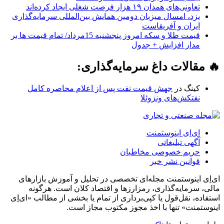
تعاونی‌های همدان ۱۹ هزار فرصت شغلی ایجاد کرده‌اند
یزد، امسال میزبان دومین همایش بین‌المللی سرمایه‌گذاری
ایران و آفریقاست
قیمت طلا و سکه امروز پنجشنبه 15مرداد/ تمام قیمت ها بر
مدار افزایش + جدول
🔥 مقالات داغ سرمایه‌گذاری:
کینگ
در
جهش قیمت نفت پس از اعلام محاصره کامل
نفتکش‌های ونزوئلا
ای‌اِی اینوستمنت
آگهی تبلیغاتی
حریم خصوصی مخاطبان
قوانین نشر خبر
ای‌اِی اینوستمنت مجله‌ای تخصصی در تحلیل و آموزش بازارهای
مالی، سرمایه‌گذاری، رمزارزها و اقتصاد کلان است. هرگونه
استفاده، نقل‌قول یا کپی‌برداری از تمام یا بخشی از مطالب «ای‌اِی
اینوستمنت» تنها با اخذ مجوز مکتوب مجاز است.