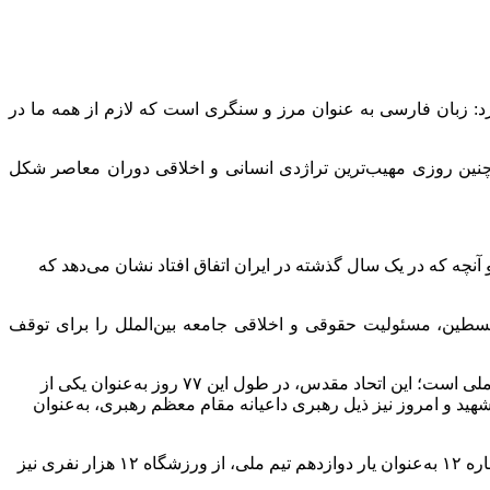
 زبان فارسی به عنوان مرز و سنگری است که لازم از همه ما در
جودیت رژیم صهیونیستی بر منطقه بود که به درستی روز نکبت نام گرفته است. ۷۸ سال پیش در چنین روزی مهیب‌ترین تراژدی انسانی و اخلاقی دوران معاصر شکل
 اتفاق افتاد و قتل عام قریب به ۷۰ هزار انسان که ۲۰ هزار زن و کودک بودند ، و آنچه که در یک سال گذشته در ایران اتفاق افتاد نشان می‌دهد که
لسطین، مسئولیت حقوقی و اخلاقی جامعه بین‌الملل را برای توقف
وی با اشاره به ضرورت همبستگی در کشور، گفت: باید یادآور شد که مردم عزیز ایران بار دیگر نشان دادند راه عبور از مشکلات، همبستگی ملی است؛ این اتحاد مقدس، در طول این ۷۷ روز به‌عنوان یکی از
شهید و امروز نیز ذیل رهبری داعیانه مقام معظم رهبری، به‌عنوان
مهاجرانی با اشاره به بازدید رئیس جمهور از ورزشگاه آزادی تهران تصریح کرد: آقای رئیس‌جمهور پس از بدرقه تیم ملی و دریافت پیراهن شماره ۱۲ به‌عنوان یار دوازدهم تیم ملی، از ورزشگاه ۱۲ هزار نفری نیز