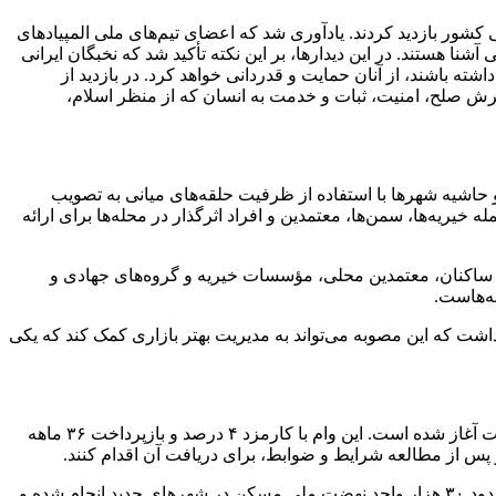
 کشور بازدید کردند. یادآوری شد که اعضای تیم‌های ملی المپیادهای
شنا هستند. در این دیدارها، بر این نکته تأکید شد که نخبگان ایرانی
 باشند، از آنان حمایت و قدردانی خواهد کرد. در بازدید از
ترش صلح، امنیت، ثبات و خدمت به انسان که از منظر اسلام،
 حاشیه شهرها با استفاده از ظرفیت حلقه‌های میانی به تصویب
یه‌ها، سمن‌ها، معتمدین و افراد اثرگذار در محله‌ها برای ارائه
کت ساکنان، معتمدین محلی، مؤسسات خیریه و گروه‌های جهادی و
ه‌هاست.
 که این مصوبه می‌تواند به مدیریت بهتر بازاری کمک کند که یکی
وی افزود : در حوزه تعاون، کار و رفاه اجتماعی نیز اعلام شد که ثبت‌نام وام ضروری ۷۵ میلیون تومانی بازنشستگان کشوری از ۲۴ اردیبهشت آغاز شده است. این وام با کارمزد ۴ درصد و بازپرداخت ۳۶ ماهه
مهاجرانی در رابطه با اقدامات وزارت راه و شهرسازی اظهار کرد : وزارت راه و شهرسازی نیز اعلام کرد که برنامه‌ریزی برای تأمین مالی حدود ۳۰ هزار واحد نهضت ملی مسکن در شهرهای جدید انجام شده و