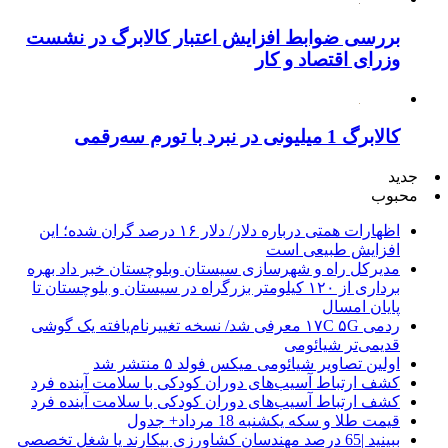
بررسی ضوابط افزایش اعتبار کالابرگ در نشست
وزرای اقتصاد و کار
کالابرگ 1 میلیونی در نبرد با تورم سه‌رقمی
جدید
محبوب
اظهارات همتی درباره دلار/ دلار ۱۶ درصد گران شده؛ این
افزایش طبیعی است
مدیرکل راه و شهرسازی سیستان وبلوچستان خبر داد بهره
برداری از ۱۲۰ کیلومتر بزرگراه در سیستان و بلوچستان تا
پایان امسال
ردمی ۱۷C ۵G معرفی شد/ نسخه تغییرنام‌یافته یک گوشی
قدیمی‌تر شیائومی
اولین تصاویر شیائومی میکس فولد ۵ منتشر شد
کشف ارتباط آسیب‌های دوران کودکی با سلامت آینده فرد
کشف ارتباط آسیب‌های دوران کودکی با سلامت آینده فرد
قیمت طلا و سکه یکشنبه 18 مرداد+ جدول
ببینید |65 درصد مهندسان کشاورزی بیکارند یا شغل تخصصی