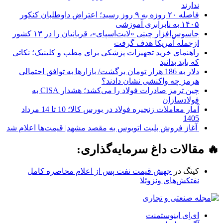
ندارند
فاصله ۲۰ روزه به ۹ روز رسید؛ اعتراض داوطلبان کنکور
۱۴۰۵ به نابرابری آموزشی
جاسوس‌افزار چینی «لایت‌اسپای»، قربانیان را در ۱۳ کشور
ازجمله آمریکا هدف گرفت
راهنمای خرید تجهیزات پزشکی برای مطب و کلینیک؛ نکاتی
که باید بدانید
دلار به 186 هزار تومان برگشت/ بازارها به توافق احتمالی
هرمز چه واکنشی نشان دادند؟
چین ترمز صادرات فولاد را می‌کشد؛ هشدار CISA به
فولادسازان
آمار معاملات زنجیره فولاد در بورس کالا؛ 10 تا 14 مرداد
1405
آغاز فروش بلیت اتوبوس به مقصد مشهد| قیمت‌ها اعلام شد
🔥 مقالات داغ سرمایه‌گذاری:
کینگ
در
جهش قیمت نفت پس از اعلام محاصره کامل
نفتکش‌های ونزوئلا
ای‌اِی اینوستمنت