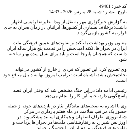
کد خبر : 49461
تاریخ انتشار : شنبه 28 مارس 2026 - 14:33
به گزارش خبرگزاری مهر به نقل از وبدا، علیرضا رئیسی اظهار
داشت: برخلاف بسیاری از کشورها، ایرانیان در زمان بحران به جای
فرار، به کشور بازمی‌گردند.
معاون وزیر بهداشت با تأکید بر تفاوت‌های عمیق فرهنگی ملت
ایران در بحران‌ها، نکته امیدبخش را در قدمت پنج هزار ساله ایران
دانست که همچنان پابرجا است و باید برای نسل آینده بهتر ساخته
شود.
وی تصریح کرد: این تصور که فردی از خارج از کشور می‌تواند
نجات‌بخش باشد، اشتباه است؛ ترامپ امروز تنها به دنبال منافع خود
است.
رئیسی ادامه داد: در این جنگ مشخص شد که وقتی ایران قصد
پاسخ‌گویی دارد، حتماً این کار را انجام می‌دهد.
وی با اشاره به صحنه‌های ماندگار ایثار در بازدیدهای خود، از جمله
حضور یک مراقب سلامت در ماه هفتم بارداری در مرکز
شبانه‌روزی اطراف اصفهان و همکاری اساتید پیشکسوت در
اورژانس شیراز، به رفتارشناسی ملت‌ها در بحران‌ها پرداخت و
تفاوت‌های فرهنگی مردم ایران را چشمگیر خواند.