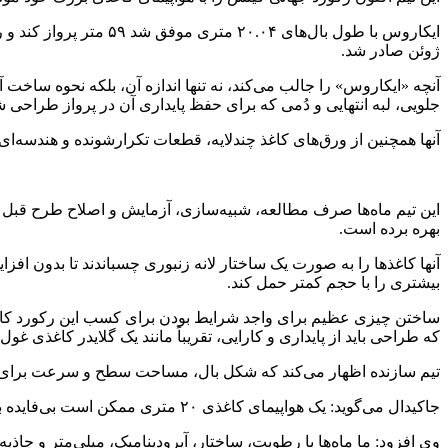
ژوئن صادر شد.
آنچه «ایکاروس» را جالب می‌کند، نه تنها اندازه آن، بلکه نحوه ساخت آ
جلویی، لبه انتهایی و دُمی که برای حفظ پایداری آن در پرواز طراحی ش
آنها همچنین از ورق‌های کاغذ چندلایه، قطعات تکرارشونده و هندسه‌ای
بهره برده است.
آنها کاغذها را به صورت یک ساختار لانه زنبوری چسباندند تا بدون افزای
بیشتری را با حجم کمتر حمل کند.
که طراحی باید از پایداری و کارایی، تقریباً مانند یک گلایدر کاغذی غول‌
تیم سازنده اظهار می‌کند که شکل بال، مساحت سطح و سرعت برای تولید
جاکیدال می‌گوید: یک هواپیمای کاغذی ۲۰ متری ممکن است بی‌فایده به نظر برسد و از یک نظر هم بی‌فایده است، اما دقیقاً با رساندن مسائل به مرز مهندسی، به خاطر خود چالش، پیشرفت اتفاق می‌افتد.
وی افزود: ما ماه‌ها با رطوبت، ساختار، آیرودینامیک، میلی‌متر و ج