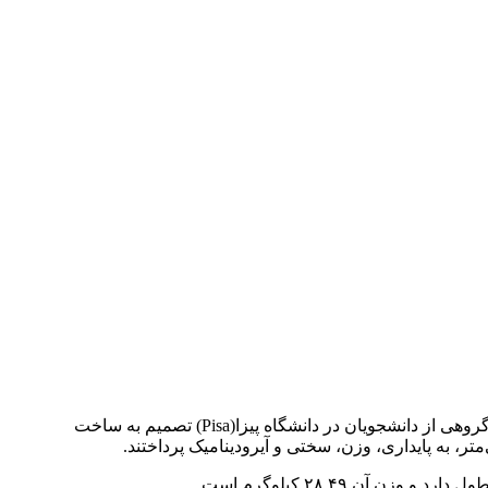
به گزارش خبرآنلاین، به نقل از ایسنا، ساخت یک هواپیمای کاغذی می‌تواند به اندازه ساخت بدنه یک هواپیمای واقعی دشوار باشد. هنگامی که گروهی از دانشجویان در دانشگاه پیزا(Pisa) تصمیم به ساخت
تر، به پایداری، وزن، سختی و آیرودینامیک پرداختند.