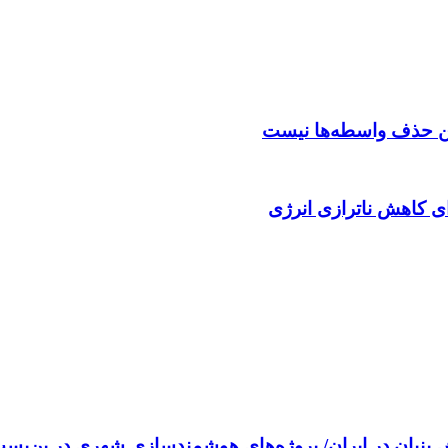
ن حذف واسطه‌ها نیست
ای کاهش ناترازی انرژی
 در ایران/ پروژه‌های هوشمندسازی شهری در بن‌بست ماندند/انحراف 