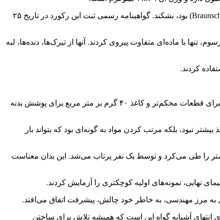
ایکاروس با طول بال‌های ۲۰.۰۴ متری موفق شد ۵۹ متر پرواز کند و رکوردی را که از سال ۲۰۱۳ در اختیار موسسه فناوری برانشویگ(Braunschweig) بود، بشکند. گواهینامه رسمی ثبت این رکورد در تاریخ ۲۵
نها با ماده‌ای متفاوت پیروی کردند. آنها از تیرک‌ها، دنده‌ها، لبه
فاده کردند.
این تیم ماه‌ها صرف مطالعه، شبیه‌سازی، آزمایش و اصلاح طرح قبل از رسیدن به نسخه نهایی کرد. این سازه از کاغذ ۱۲۰ گرم بر متر مربع برای قطعات محکم‌تر و کاغذ ۴۰ گرم بر متر مربع برای پوشش بدنه
بیشتر نبود، بلکه مرتب کردن مواد به گونه‌ای بود که بتواند بار
ن چیزی عظیم برای واجد شرایط بودن برای کسب این رکورد کافی نبود. هواپیما باید از سکویی به ارتفاع ۳ متر بلند می‌شد، حداقل ۱۵ متر را طی می‌کرد و توسط یک نفر پرتاب می‌شد. این بدان معناست
ای نهایی، نمونه‌های اولیه کوچکتری را آزمایش کردند.
ای انتهای آشیانه گواه این است که همیشه تلاش برای ساختن