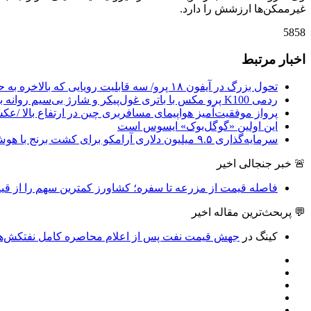
غیرممکن‌ها ارزشش را دارد.
5858
اخبار مرتبط
تحول بزرگ در آیفون ۱۸ پرو/ سه قابلیت رویایی که بالاخره به حقیقت می‌پیوندند
ردمی K100 پرو مکس با باتری غول‌پیکر و شارژ بی‌سیم روانه بازار می‌شود
پرواز موفقیت‌آمیز هواپیمای مسافربری چین در ارتفاع بالا /ع
این اولین «گوگل‌بوک» ایسوس است
سرمایه‌گذاری ۹.۵ میلیون دلاری آرامکو برای کشت برنج با هوش مصنوعی
🚨 خبر جنجالی اخیر
فاصله قیمت از مزرعه تا سفره؛ کشاورز کمترین سهم را از قیم
💬 پربحث‌ترین مقاله اخیر
کینگ
در
جهش قیمت نفت پس از اعلام محاصره کامل نفتکش‌های