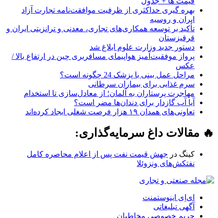
قیمت ها + جدول
بهره گیری حداکثری از ظرفیت موافقت‌نامه تجارت آزاد
ایران و روسیه
تأکید بر توسعه همکاری‌های تجاری، معدنی و ترانزیتی ایران و
قرقیزستان
دستور جدید وزارت علوم ابلاغ شد
پرواز موفقیت‌آمیز هواپیمای مسافربری چین در ارتفاع بالا /
عکس
مراحل عمل بینی با پزشک 24 چگونه است؟
سرم غذایی برای بیماران سرطانی
مهاجرت پرستاران به آلمان؛ از معادل‌سازی تا استخدام
آیا آب گازدار برای دندان‌ها مضر است؟
تعاونی‌های همدان ۱۹ هزار فرصت شغلی ایجاد کرده‌اند
🔥 مقالات داغ سرمایه‌گذاری:
کینگ
در
جهش قیمت نفت پس از اعلام محاصره کامل
نفتکش‌های ونزوئلا
ای‌اِی اینوستمنت
آگهی تبلیغاتی
حریم خصوصی مخاطبان