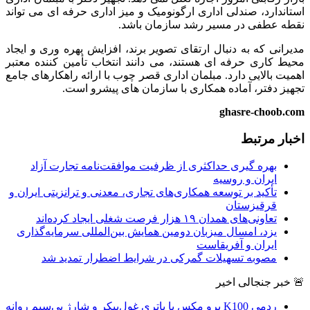
استاندارد، صندلی اداری ارگونومیک و میز اداری حرفه ای می تواند
نقطه عطفی در مسیر رشد سازمان باشد.
مدیرانی که به دنبال ارتقای تصویر برند، افزایش بهره وری و ایجاد
محیط کاری حرفه ای هستند، می دانند انتخاب تأمین کننده معتبر
اهمیت بالایی دارد. مبلمان اداری قصر چوب با ارائه راهکارهای جامع
تجهیز دفتر، آماده همکاری با سازمان های پیشرو است.
ghasre-choob.com
اخبار مرتبط
بهره گیری حداکثری از ظرفیت موافقت‌نامه تجارت آزاد
ایران و روسیه
تأکید بر توسعه همکاری‌های تجاری، معدنی و ترانزیتی ایران و
قرقیزستان
تعاونی‌های همدان ۱۹ هزار فرصت شغلی ایجاد کرده‌اند
یزد، امسال میزبان دومین همایش بین‌المللی سرمایه‌گذاری
ایران و آفریقاست
مصوبه تسهیلات گمرکی در شرایط اضطرار تمدید شد
🚨 خبر جنجالی اخیر
ردمی K100 پرو مکس با باتری غول‌پیکر و شارژ بی‌سیم روانه