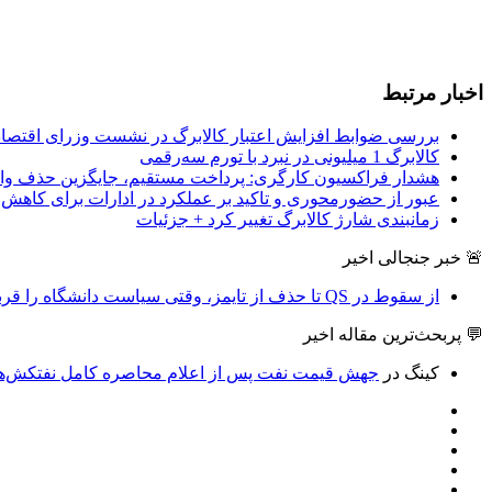
اخبار مرتبط
بررسی ضوابط افزایش اعتبار کالابرگ در نشست وزرای اقتصاد 
کالابرگ 1 میلیونی در نبرد با تورم سه‌رقمی
هشدار فراکسیون کارگری: پرداخت مستقیم، جایگزین حذف وا
عبور از حضورمحوری و تاکید بر عملکرد در ادارات برای کاهش ن
زمانبندی شارژ کالابرگ تغییر کرد + جزئیات
🚨 خبر جنجالی اخیر
از سقوط در QS تا حذف از تایمز، وقتی سیاست دانشگاه را قربانی می‌کند/ روایت حذف دانشگاه‌های ایران از رتبه‌بندی‌های جهانی
💬 پربحث‌ترین مقاله اخیر
کینگ
در
جهش قیمت نفت پس از اعلام محاصره کامل نفتکش‌های