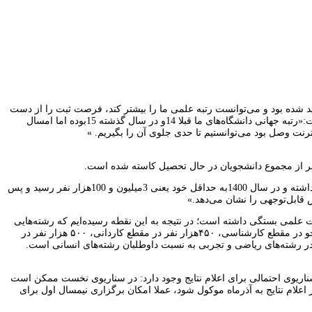
ید شده بود و می‌توانست رتبه علمی ما را بیشتر کند، فرصت ثبت را از دست
داد. در آینده هم باید آماده باشیم که اگر دچار چالش شدیم، مسیر دانشگاه‌ها برای ارتباط با اینترنت جهانی را باز نگه‌ داریم.» معاون آموزش وزارت علوم گفت:«رتبه جهانی دانشگاه‌های ما قبلا 14و در سال گذشته 15بوده اما امسال
ابوالفضل واحدی، معاون آموزشی وزارت علوم دراین‌باره به همشهری گفت: «در آمار سال94 تعداد دانشجویان 4میلیون و 800هزار نفر بود؛ البته نوسان‌هایی داشته و در سال 1400به حداقل خود یعنی 3میلیون و 100هزار نفر رسید و پس
 علمی بستگی داشته است؛ در نتیجه به این نقطه رسیده‌ایم که رشته‌هایی
داریم که بیش از 50درصد فارغ‌التحصیلانش بیکار هستند و در سطح جامعه از هر۱۰‌بیکار، ۴ نفر دارای مدرک دانشگاهی هستند.» در حال حاضر، ۲‌میلیون دانشجو در مقطع کارشناسی، ۴۵۰‌هزار نفر در مقطع کاردانی، ۵۰۰ هزار نفر در
ن سراسری دانشگاه‌ها در روزهای ۲۹ و ۳۰ مرداد ماه برگزار خواهد شد و مشخص نیست که نتیجه آن تا اول مهر اعلام شود. واحدی دراین‌باره گفت:«2سناریوی احتمالی برای اعلام نتایج وجود دارد: در سناریوی نخست ممکن است
اعلام نتایج به آذرماه موکول شود، عملا امکان برگزاری نیمسال اول برای