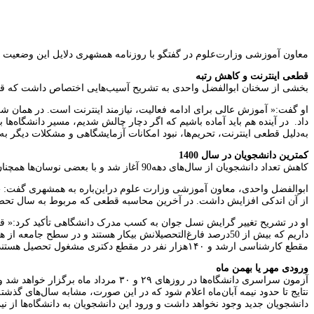
معاون آموزشی وزارت‌علوم در گفتگو با روزنامه همشهری دلایل این وضعیت 
قطعی اینترنت و کاهش رتبه
بخشی از سخنان ابوالفضل واحدی به تشریح آسیب‌هایی اختصاص داشت که قطعی 
او گفت:« آموزش عالی برای ادامه فعالیت، نیازمند اینترنت است. در همان شر
به‌دلیل قطعی اینترنت، تحریم‌ها، نبود امکانات آزمایشگاهی و مشکلات دیگر به 18رسید. تمام این کاهش رتبه جهانی ناشی از قطعی اینترنت نیست اما اگر اینترنت وصل بود می‌توانستیم تا حدی جلوی آن را بگیریم.
کمترین دانشجویان در سال 1400
کاهش تعداد دانشجویان از سال‌های دهه90 آغاز شد و با بعضی نوسان‌ها همچنان ادامه پیدا کرده تا جایی که اکنون به نسبت 10سال قبل بیشتر از یک میلیون نفر از مجموع دانشجویان در حال تحصیل کاسته شده است.
از آن اندکی افزایش داشت. در آخرین محاسبه قطعی که مربوط به سال تحصیلی 1403-1402 است، 3میلیون و 400هزار نفر دانشجو شمارش شدند که کاهش قابل‌توجهی را نشا
او در تشریح تغییر گرایش نسل جوان به کسب مدرک دانشگاهی تأکید کرد:« قبل
مقطع کارشناسی ارشد و ۱۴۰‌هزار نفر در مقطع دکتری مشغول تحصیل هستند. بررسی شرکت‌کنندگان در کنکور هم حاکی از کاهش داوطلبان شرکت کننده در رشته‌های ریاضی و تجربی به نسبت داوطلبان رشته‌های انسانی است.
ورودی مهر یا بهمن ماه
نتایج تا حدود نیمه آبان‌ماه اعلام شود که در این صورت، مشابه سال‌های گذش
دانشجویان جدید وجود نخواهد داشت و ورود این دانشجویان به دانشگاه‌ها از ن