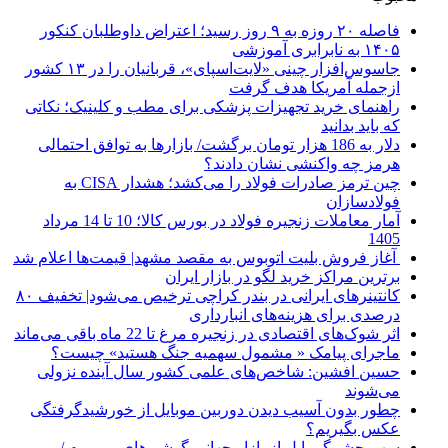
فاصله ۲۰ روزه به ۹ روز رسید؛ اعتراض داوطلبان کنکور
۱۴۰۵ به نابرابری آموزشی
جاسوس‌افزار چینی «لایت‌اسپای»، قربانیان را در ۱۳ کشور
ازجمله آمریکا هدف گرفت
راهنمای خرید تجهیزات پزشکی برای مطب و کلینیک؛ نکاتی
که باید بدانید
دلار به 186 هزار تومان برگشت/ بازارها به توافق احتمالی
هرمز چه واکنشی نشان دادند؟
چین ترمز صادرات فولاد را می‌کشد؛ هشدار CISA به
فولادسازان
آمار معاملات زنجیره فولاد در بورس کالا؛ 10 تا 14 مرداد
1405
آغاز فروش بلیت اتوبوس به مقصد مشهد| قیمت‌ها اعلام شد
برترین مراکز خرید لگو در بازار ایران
کانتینرهای ایرانی در بندر کراچی ترخیص می‌شود| تخفیف ۸۰
درصدی برای هزینه‌های انبارداری
اثر شوک‌های اقتصادی در زنجیره مرغ تا 22 ماه باقی می‌ماند
ماجرای پیامک « مشمول سهمیه جنگ هستید» چیست؟
حسین افشین: شاخص‌های علمی کشور سال آینده نزولی
می‌شوند
چطور بدون آسیب دیدن دوربین موبایل از خورشیدگرفتگی
عکس بگیریم؟
سهم چشمگیر اپل از بازار جهانی گوشی‌های پریمیوم /
سامسونگ در رتبه دوم