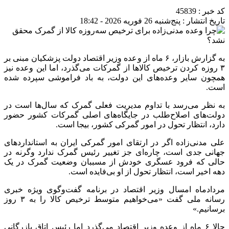
کد خبر : 45839
تاریخ انتشار : پنج‌شنبه 26 فوریه 2026 - 18:42
به گزارش بازار، ۶ ماه از وعده وزیر اقتصاد دولت پزشکیان مبنی بر
۳ روزه کردن ترخیص کالاها از گمرکات می‌گذرد، اما این وعده نیز
همچون سایر وعده‌های این دولت، به باد فراموشی سپرده شده
است.
به نظر می‌رسد با تداوم مدیریت فعلی گمرک که سال‌ها است در
دولت‌های اصلاح‌طلب در جایگاه‌های اصلی گمرکات کشور حضور
دارد، انتظار تحول در امور گمرکی کشور، بیجا است.
علی مدنی‌زاده اگر در ارتقای امور گمرکی ایران به استانداردهای
جهانی جدی است، چاره‌ای جز تغییر رئیس گمرک ندارد وگرنه در
حالی که فرود عسگری خودش از مسببان وضعیت گمرک در یک
دهه اخیر است، انتظار تحول از او بی‌فایده است.
مردادماه امسال وزیر اقتصاد در برنامه گفت‌وگوی ویژه خبری
رسانه ملی گفت «می‌خواهیم متوسط ترخیص کالا را به ۳ روز
برسانیم.»
حالا ۶ ماه از وعده وزیر اقتصاد می‌گذرد اما رئیس اتاق بازرگانی
ایران می‌گوید آن وعده هنوز محقق نشده و ترخیص کالا از گمرک