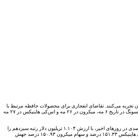
 و رقیب آمریکایی آن یعنی میکرون نیز نبرد تنگاتنگی را در نزدیکی لیست ۱۰ شرکت برتر جهان تجربه می‌کنند. تقاضای انفجاری برای محصولات حافظه مرتبط با
هوش مصنوعی مثل تراشه‌های HBM، باعث شد تا این سه تراشه‌ساز یکی پس از دیگری از مرز ارزش بازار ۱ تریلیون دلاری عبور کنند. سامسونگ در تاریخ ۶ مه، میکرون در ۲۶ مه و اس‌کی هاینیکس در ۲۷ مه
درحال‌حاضر، میکرون با ارزش بازار ۱.۱۶۷ تریلیون دلار در رتبه دوازدهم قرار دارد. شرکت اس‌کی هاینیکس نیز با وجود افت جزئی ۰.۱۳ درصدی در روزهای اخیر، با ارزش ۱.۱۰۴ تریلیون دلار رتبه سیزدهم را
به خود اختصاص داده است. روند رشد این دو شرکت در سه ماه گذشته خیره‌کننده و بسیار به هم نزدیک بوده است؛ به‌طوری‌که سهام اس‌کی هاینیکس ۱۵۱.۳۳ درصد و سهام میکرون ۱۵۰.۹۳ درصد جهش