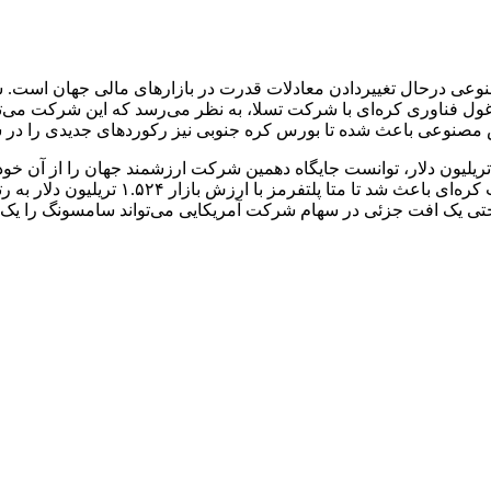
وعی درحال تغییردادن معادلات قدرت در بازارهای مالی جهان است.
ل فناوری کره‌ای با شرکت تسلا، به نظر می‌رسد که این شرکت می‌توان
مصنوعی باعث شده تا بورس کره جنوبی نیز رکوردهای جدیدی را در س
راساس گزارش‌های جدید، سامسونگ با رسیدن به ارزش بازار ۱.۵۶ تریلیون دلار، توانست جایگاه دهمین شر
CompaniesMarketCap، مجموع ارزش سهام عا