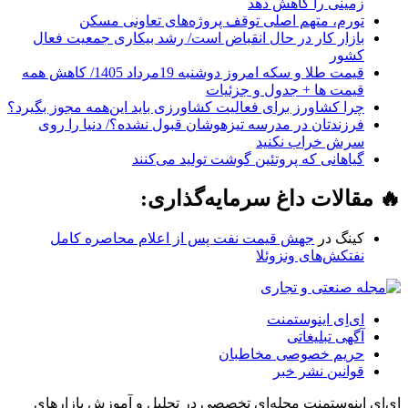
زمینی را کاهش دهد
تورم، متهم اصلی توقف پروژه‌های تعاونی مسکن
بازار کار در حال انقباض است/ رشد بیکاری جمعیت فعال
کشور
قیمت طلا و سکه امروز دوشنبه 19مرداد 1405/ کاهش همه
قیمت ها + جدول و جزئیات
چرا کشاورز برای فعالیت کشاورزی باید این‌همه مجوز بگیرد؟
فرزندتان در مدرسه تیزهوشان قبول نشده؟/ دنیا را روی
سرش خراب نکنید
گیاهانی که پروتئین گوشت تولید می‌کنند
🔥 مقالات داغ سرمایه‌گذاری:
کینگ
در
جهش قیمت نفت پس از اعلام محاصره کامل
نفتکش‌های ونزوئلا
ای‌اِی اینوستمنت
آگهی تبلیغاتی
حریم خصوصی مخاطبان
قوانین نشر خبر
ای‌اِی اینوستمنت مجله‌ای تخصصی در تحلیل و آموزش بازارهای