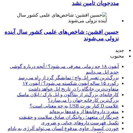
مددجویان تامین نشد
حسین افشین: شاخص‌های علمی کشور سال آینده
نزولی می‌شوند
جدید
محبوب
آیفون ۱۸ چه زمانی معرفی می‌شود؟ / آنچه درباره گوشی
جدید اپل می‌دانیم
بزرگ‌ترین تغییر اپل واچ / نمایشگر گرد از راه می‌رسد
رکورد ۱۵ ساله آیفون شکسته می‌شود؟ / آیفون ۱۷
متفاوت‌ترین جایگاه را در تاریخ اپل خواهد داشت
کارخانه‌ای بزرگ‌تر از پنتاگون و اپل پارک / ایلان ماسک
بزرگ‌ترین کارخانه جهان را می‌سازد؟
علامت D کنار پورت USB به چه معنایی است؟
منفرد: داروخانه‌ها از وعده‌ها بریده‌اند
خبرنگاران متعهد؛ روایتگران صادق سلامت و حقیقت
تکمیل فهرست داروهای حیاتی و ضروری
خوردن کپسول حاوی مدفوع انسان می‌تواند آلرژی به بادام