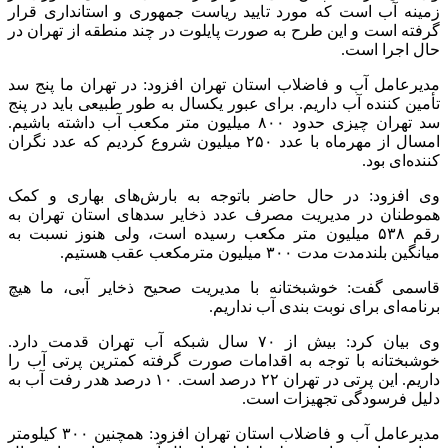
زمینه آب است که مورد تایید ریاست جمهوری و استانداری قرار
گرفته است و این طرح به صورت پایلوت در چند منطقه از تهران در
حال اجرا است.
مدیرعامل آب و فاضلاب استان تهران افزود: در تهران ما پنج سد
تأمین کننده آب داریم. برای عبور یکسال به طور طبیعی باید در پنج
سد تهران چیزی حدود ۸۰۰ میلیون متر مکعب آب داشته باشیم.
امسال از مهرماه با عدد ۲۵۰ میلیون شروع کردیم که عدد نگران
کننده‌ای بود.
وی افزود: در حال حاضر باتوجه به بارش‌های بهاری و کمک
هموطنان در مدیریت مصرف عدد ذخایر سد‌های استان تهران به
رقم ۵۳۸ میلیون متر مکعب رسیده است، ولی هنوز نسبت به
میانگین بلندمدت مدت ۳۰۰ میلیون مترمکعب عقب هستیم.
قاسمی گفت: خوشبختانه با مدیریت صحیح ذخایر آبی، ما هیچ
برنامه‌ای برای نوبت بندی آب نداریم.
وی بیان کرد: بیش از ۷۰ سال شبکه آب تهران قدمت دارد.
خوشبختانه با توجه به اقدامات صورت گرفته کمترین پرتی آب را
داریم. این پرتی در تهران ۲۲ درصد است. ۱۰ درصد هدر رفت آب به
دلیل فرسودگی تجهیزات است.
مدیرعامل آب و فاضلاب استان تهران افزود: همچنین ۳۰۰ کیلومتر