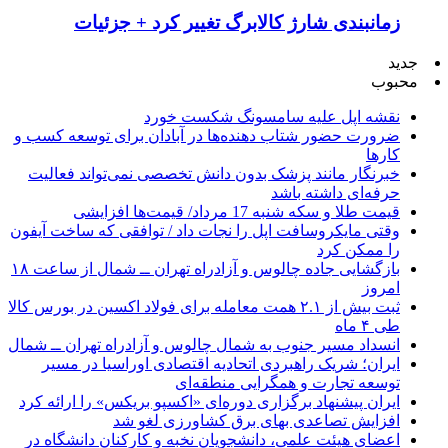
زمانبندی شارژ کالابرگ تغییر کرد + جزئیات
جدید
محبوب
نقشه اپل علیه سامسونگ شکست خورد
ضرورت حضور شتاب ‌دهنده‌ها در آبادان برای توسعه کسب‌ و
کارها
خبرنگار مانند پزشک بدون دانش تخصصی نمی‌تواند فعالیت
حرفه‌ای داشته باشد
قیمت طلا و سکه شنبه 17 مرداد/ قیمت‌ها افزایشی
وقتی مایکروسافت اپل را نجات داد / توافقی که ساخت آیفون
را ممکن کرد
بازگشایی جاده چالوس و آزادراه تهران ــ شمال از ساعت ۱۸
امروز
ثبت بیش از ۲.۱ همت معامله برای فولاد اکسین در بورس کالا
طی ۴ ماه
انسداد مسیر جنوب به شمال چالوس و آزادراه تهران ــ شمال
ایران؛ شریک راهبردی اتحادیه اقتصادی اوراسیا در مسیر
توسعه تجارت و همگرایی منطقه‌ای
ایران پیشنهاد برگزاری دوره‌ای «اکسپو بریکس» را ارائه کرد
افزایش تصاعدی بهای برق کشاورزی لغو شد
اعضای هیئت علمی، دانشجویان نخبه و کارکنان دانشگاه در