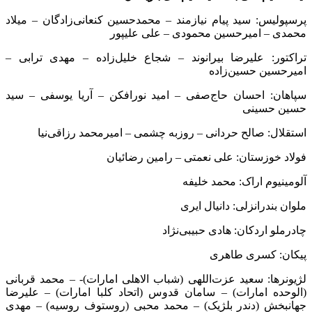
پرسپولیس: سید پیام نیازمند – محمدحسین کنعانی‌زادگان – میلاد
محمدی – امیرحسین محمودی – علی علیپور
تراکتور: علیرضا بیرانوند – شجاع خلیل‌زاده – مهدی ترابی –
امیرحسین حسین‌زاده
سپاهان: احسان حاج‌صفی – امید نورافکن – آریا یوسفی – سید
حسین حسینی
استقلال: صالح حردانی – روزبه چشمی – امیرمحمد رزاقی‌نیا
فولاد خوزستان: علی نعمتی – رامین رضائیان
آلومینیوم اراک: محمد خلیفه
ملوان بندرانزلی: دانیال ایری
چادرملو اردکان: هادی حبیبی‌نژاد
پیکان: کسری طاهری
لژیونرها: سعید عزت‌اللهی (شباب الاهلی امارات)- – محمد قربانی
(الوحده امارات) – سامان قدوس (اتحاد کلبا امارات) – علیرضا
جهانبخش (دندر بلژیک) – محمد محبی (روستوف روسیه) – مهدی