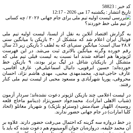
کد خبر : 58823
تاریخ انتشار : یکشنبه 17 می 2026 - 12:17
به گزارش اقتصاد آنلاین به نقل از ایسنا، لیست اولیه تیم ملی
فوتبال ایران اعلام شد که متشکل از ۳۰ بازیکن با میانگین سنی
۲۸.۷ سال است؛ میانگین سنی‌ای که به لطف 5 بازیکن زیر 23 سال
رقم خورده وگرنه میانگین بالاتری ثبت می‌شد. در این فهرست
لژیونرها هم اضافه شدند اما نسبت به لیست قبلی تیم ملی که
متشکل از بازیکنان شاغل در لیگ برتر بودند، ۹ بازیکن خط
خورده‌اند؛ حسین ابرقویی، دانیال اسماعیلی‌فر، عارف آقاسی،
عارف حاجی‌عیدی، محمدمهدی محبی، مهدی هاشم نژاد، احسان
محروقی، پوریا شهرآبادی و مسعود محبی از لیست تیم ملی کنار
رفتند.
در لیست اعلامی چند بازیکن لژیونر دعوت نشده‌اند؛ سردار آزمون
(شباب الاهلی امارات)، محمدجواد حسین‌نژاد (دینامو ماخاچ قلعه
روسیه)، اللهیار صیادمنش (وسترلو بلژیک) و شهریار مغانلو (اتحاد
کلبا امارات) در جام جهانی حضور ندارند.
در خط دروازه سه گزینه که احتمال می‌رفت حضور دارند. علاوه بر
آن محمد خلیفه، دروازه‌بان جوان آلومینیوم هم دعوت شده که باید با