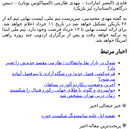
قایدی (النصر امارات) – مهدی طارمی (المپیاکوس یونان) – دنیس
درگاهی (استاندارد لیژ بلژیک)
به گفته مهدی محمدنبی، سرپرست تیم ملی، لیست نهایی تیم که از
۲۶ بازیکن تشکیل خواهد شد در تاریخ ۱۱ خرداد اعلام خواهد شد.
برای ارائه لیست نهایی تا ۱۲ خرداد فرصت وجود دارد. تیم ملی ابتدا
به ترکیه خواهد رفت و پس از برگزاری اردویی چند روزه راهی
آمریکا خواهد شد.
اخبار مرتبط
شوک در بازار نقل‌وانتقالات / طارمی مقصد جدیدش را تغییر
داد؟
قرعه‎‌کشی فصل جدید/ ورزشگاه آزادی تا نیم‌فصل آماده
می‌شود؟
آخرین وضعیت ریکاردو آلوز در سپاهان
جوانمردی و گلوی با طلای جهانی رکورد فینال را شکستند
زمان دربی تهران مشخص شد
🚨 خبر جنجالی اخیر
نقشه اپل علیه سامسونگ شکست خورد
💬 پربحث‌ترین مقاله اخیر