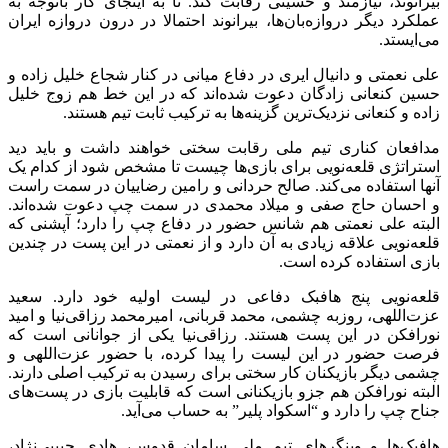
بیرانوند، نیازمند و حسینی رقابت کند. تا به اینجای کار باتوجه به
عملکرد دیگر دروازه‌بان‌ها، بیرانوند احتمالا در درون دروازه ایران
می‌ایستد.
علی نعمتی و دانیال ایری در دفاع میانی در کنار شجاع خلیل زاده و
حسین کنعانی زادگان دعوت شده‌اند که در این خط هم زوج خلیل
زاده و کنعانی نزدیک‌ترین گزینه‌ها به ترکیب ثابت تیم هستند.
مدافعان کناری تیم ملی رقابت سختی خواهند داشت و باید دید
استراتژی قلعه‌نویی برای بازی‌ها چیست تا مشخص شود از کدام یک
آنها استفاده می‌کند. صالح حردانی و رامین رضاییان در سمت راست
و احسان حاج صفی و میلاد محمدی در سمت چپ دعوت‌ شده‌اند.
البته علی نعمتی هم شانس حضور در دفاع چپ را دارد؛ آپشنی که
قلعه‌نویی علاقه زیادی به آن دارد و از نعمتی در این پست در چندین
بازی استفاده کرده است.
قلعه‌نویی پنج هافبک دفاعی در لیست اولیه خود دارد. سعید
عزت‌اللهی، روزبه چشمی، محمد قربانی، امیرمحمد رزاقی‌نیا و امید
نورافکن در این پست هستند. رزاقی‌نیا یکی از جوانانی است که
فرصت حضور در این لیست را پیدا کرده، با حضور عزت‌اللهی و
چشمی دیگر بازیکنان کار سختی برای رسیدن به ترکیب اصلی دارند.
البته نورافکن هم جزو بازیکنانی است که قابلیت بازی در پست‌های
جناح چپ را دارد و “اسکواد پلیر” به حساب می‌آید.
هافبک‌ها و وینگرهای تیم ملی سامان قدوس، هادی حبیبی‌نژاد،