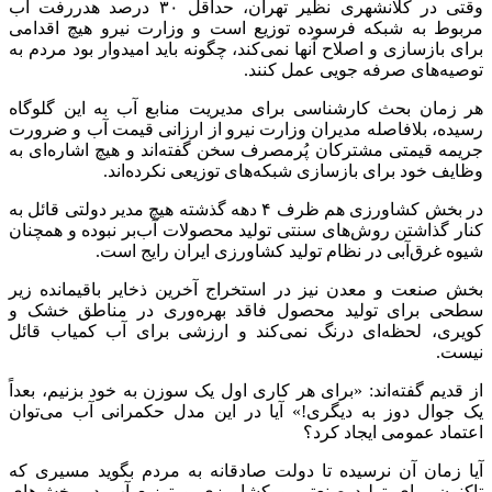
وقتی در کلانشهری نظیر تهران، حداقل ۳۰ درصد هدررفت آب
مربوط به شبکه فرسوده توزیع است و وزارت نیرو هیچ اقدامی
برای بازسازی و اصلاح آنها نمی‌کند، چگونه باید امیدوار بود مردم به
توصیه‌های صرفه جویی عمل کنند.
هر زمان بحث کارشناسی برای مدیریت منابع آب به این گلوگاه
رسیده، بلافاصله مدیران وزارت نیرو از ارزانی قیمت آب و ضرورت
جریمه قیمتی مشترکان پُرمصرف سخن گفته‌اند و هیچ اشاره‌ای به
وظایف خود برای بازسازی شبکه‌های توزیعی نکرده‌اند.
در بخش کشاورزی هم ظرف ۴ دهه گذشته هیچ مدیر دولتی قائل به
کنار گذاشتن روش‌های سنتی تولید محصولات آب‌بر نبوده و همچنان
شیوه غرق‌آبی در نظام تولید کشاورزی ایران رایج است.
بخش صنعت و معدن نیز در استخراج آخرین ذخایر باقیمانده زیر
سطحی برای تولید محصول فاقد بهره‌وری در مناطق خشک و
کویری، لحظه‌ای درنگ نمی‌کند و ارزشی برای آب کمیاب قائل
نیست.
از قدیم گفته‌اند: «برای هر کاری اول یک سوزن به خود بزنیم، بعداً
یک جوال دوز به دیگری!» آیا در این مدل حکمرانی آب می‌توان
اعتماد عمومی ایجاد کرد؟
آیا زمان آن نرسیده تا دولت صادقانه به مردم بگوید مسیری که
تاکنون برای تولید صنعتی و کشاورزی و توزیع آب در بخش‌های