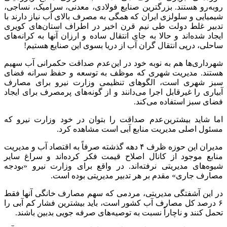
رو‌به‌رو هستند. بزرگترین صنایع فولادی، معدنی، سرامیک، نساجی،
شیمیایی و سلولزی ایران که همگی به مصرف بالای آب نیاز دارند با
تدبیر غلط دولت طی نیم قرن اخیر در اطراف استان‌های کویری
ایجاد شده‌اند و حالا به جای انتقال ساده و ارزان آنها به کرانه‌های
ساحلی، درپی انتقال گران آب از دریا بسوی این صنایع هستیم!
شهرداری‌‎ها هم به نوبه خود در این‌عدم صداقت حکمرانی آب سهیم
هستند. مدیریت شهری که موظف به توسعه و حفظ سرانه فضای
سبز شهری است، الگو‌های تنظیمی وزارت نیرو برای مصارف
آبیاری را غیرقابل اجرا می‌دانند و از گونه‌های پرمصرف برای ایجاد
فضای سبز استفاده می‌کند.
اما شاید بیشترین‌عدم صداقت را بتوان در خود وزارت نیرو که
مسئول اصلی مدیریت منابع آبی است مشاهده کرد.
مدیران این حوزه ظرف ۴ دهه گذشته صرفاً به اقتصاد آب و مدیریت
منابع موجود از کانال اصلاح قیمت فکر کرده‌اند و سراغ سایر
شیوه‌های مدیریتی نرفته‌اند. در واقع برای وزارت نیرو «بودجه
مصارف جاری» مقدم بر هر تدبیر مدیریتی بوده است.
در این آشفتگی مدیریتی، مردمی که سهم مصارف خانگی آنها فقط
۶ درصد کل مصارف آب کشور است، باید بیشترین فشار کم آبی را
تحمل کنند و ناچاراً نسبت به توصیه‌های صرفه جویی بدبین باشند.