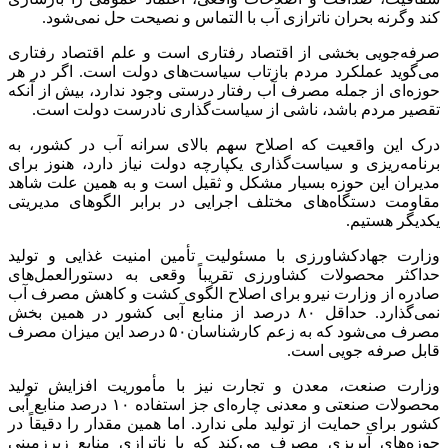
کند وگرنه بحران ناترازی آب با التماس و نصیحت حل نمی‌شود.
صرفه‌جویی بخشی از اقتصاد رفتاری است و علم اقتصاد رفتاری
می‌گوید عملکرد مردم بازتاب سیاست‌های دولت است. اگر در هر
حوزه‌ای از جمله مصرف آب رفتار درستی وجود ندارد، بیش از آنکه
تقصیر مردم باشد، ناشی از سیاست‌گذاری نادرست دولت است.
درک این واقعیت که اصلاح سهم بالای سرانه آب در کشور، به
برنامه‌ریزی و سیاست‌گذاری یکپارچه دولت نیاز دارد، هنوز برای
مدیران این حوزه بسیار مشکل و ثقیل است و به همین علت شاهد
مقاومت دستگاه‌های مختلف اجرایی در برابر الگو‌های مدیریتی
یکدیگر هستیم.
وزارت جهادکشاورزی با مسئولیت تأمین امنیت غذایی و تولید
حداکثر محصولات کشاورزی تقریباً وقعی به دستورالعمل‌های
صادره از وزارت نیرو برای اصلاح الگوی کشت و کاهش مصرف آب
نمی‌گذارد. حداقل ۸۰ درصد از منابع آبی کشور در همین بخش
مصرف می‌شود که به زعم کارشناسان۵۰ درصد این میزان مصرف
قابل صرفه جویی است.
وزارت صنعت، معدن و تجارت نیز با مأموریت افزایش تولید
محصولات صنعتی و معدنی چاره‌ای جز استفاده ۱۰ درصد منابع آبی
کشور برای حمایت از تولید ملی ندارد. اما همین مقدار را دقیقاً در
حوزه‌های آبریزی مصرف می‌کند که با ناترازی منابع زیرزمینی