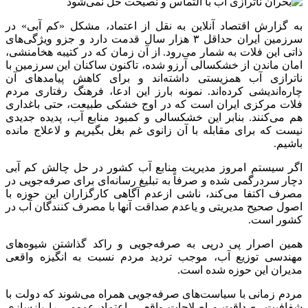
به گزارش اقتصاد آنلاین به نقل از اعتماد، مشکل «کم آبی» در
سرزمین ایران حداقل ۳ هزار سال قدمت دارد و جزو ویژگی‌های
ذاتی این فلات به شمار می‌رود. از آن زمان که در کتیبه هخامنشی،
امان ماندن از خشکسالی آرزو شده، تاکنون ساکنان این سرزمین با
ناترازی آب همزیستی داشته‌اند و برای کاهش پیامدهای آن
چاره‌اندیشی کرده‌اند. نمونه بارز این ادعا، فرهنگ رفتاری مردم
فلات مرکزی ایران است که در اوج خشکی طبیعت، حتی باغداری
هم می‌کنند. بنابر این خشکسالی و کمبود منابع آب، پدیده جدیدی
نیست که برای مقابله با آن زانوی غم بغل بگیریم و لاعلاج مانده
باشیم.
اگر سیستم امروز مدیریت منابع آب کشور در حل چالش کم آبی
دچار سردرگمی شده و صرفاً به تبلیغ رسانه‌ای برای صرفه‌جویی در
مصرف اکتفا می‌کند، ناشی ازعدم آگاهی کارگزاران این حوزه با
اصول صحیح مدیریتی و یاعدم صداقت آنها با مصرف کنندگان آب در
کشور است.
همین اصرار پی درپی به صرفه‌جویی و راکد گذاشتن شیوه‌های
مهندسی توزیع آب، موجب تردید مردم نسبت به انگیزه واقعی
مدیران این حوزه شده است.
مردم زمانی با سیاست‌های صرفه‌جویی همراه می‌شوند که دولت با
شفافیت، صداقت و اصلاحات واقعی، اعتماد عمومی را بازسازی