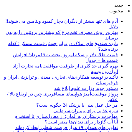
جدید
محبوب
آدم های تنها بیشتر از دیگران دچار کمبود ویتامین می شوند!!+
دلایل
بهترین روش مصرف تخم‌مرغ که بیشترین پروتئین را به بدن
برساند
بازده صندوق‌های املاک در برابر جهش قیمت مسکن؛ کدام
برنده شد؟
قیمت طلا، دلار و سکه امروز پنجشنبه 15مرداد/ افزایش
قیمت ها + جدول
بهره گیری حداکثری از ظرفیت موافقت‌نامه تجارت آزاد
ایران و روسیه
تأکید بر توسعه همکاری‌های تجاری، معدنی و ترانزیتی ایران و
قرقیزستان
دستور جدید وزارت علوم ابلاغ شد
پرواز موفقیت‌آمیز هواپیمای مسافربری چین در ارتفاع بالا /
عکس
مراحل عمل بینی با پزشک 24 چگونه است؟
سرم غذایی برای بیماران سرطانی
مهاجرت پرستاران به آلمان؛ از معادل‌سازی تا استخدام
آیا آب گازدار برای دندان‌ها مضر است؟
تعاونی‌های همدان ۱۹ هزار فرصت شغلی ایجاد کرده‌اند